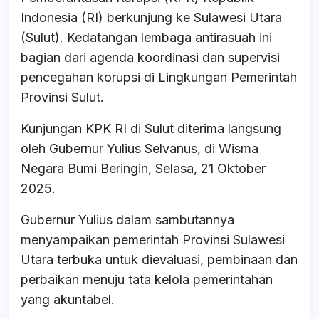
e
s
a
e
Indonesia (RI) berkunjung ke Sulawesi Utara
b
A
d
(Sulut). Kedatangan lembaga antirasuah ini
o
p
s
bagian dari agenda koordinasi dan supervisi
o
p
pencegahan korupsi di Lingkungan Pemerintah
k
Provinsi Sulut.
Kunjungan KPK RI di Sulut diterima langsung
oleh Gubernur Yulius Selvanus, di Wisma
Negara Bumi Beringin, Selasa, 21 Oktober
2025.
Gubernur Yulius dalam sambutannya
menyampaikan pemerintah Provinsi Sulawesi
Utara terbuka untuk dievaluasi, pembinaan dan
perbaikan menuju tata kelola pemerintahan
yang akuntabel.