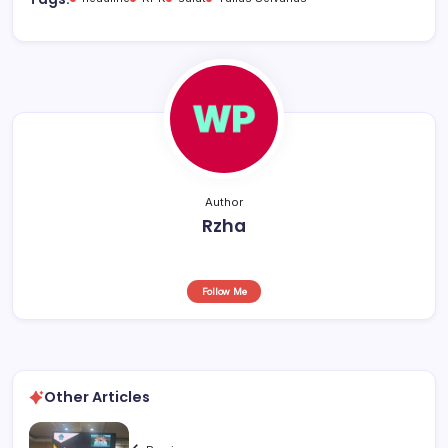
b
A
d
o
p
s
o
p
k
Author
Rzha
Follow Me
Other Articles