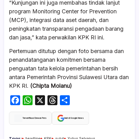
“Kunjungan ini juga membahas tindak lanjut
program Monitoring Center for Prevention
(MCP), integrasi data aset daerah, dan
peningkatan transparansi pengadaan barang
dan jasa,” kata perwakilan KPK RI ini.
Pertemuan ditutup dengan foto bersama dan
penandatanganan komitmen bersama
penguatan tata kelola pemerintahan bersih
antara Pemerintah Provinsi Sulawesi Utara dan
KPK RI.
(Chipta Molanu)
F
W
X
T
S
a
h
hr
h
c
at
e
ar
Terverifikasi Dewan Pers
Ikuti di Google News
e
s
a
e
Tags:
headline
KPK
sulut
Yulius Selvanus