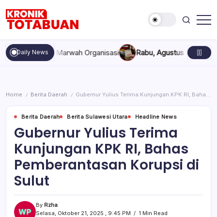
Skip
to
content
Berita
Kronik
Terkini
Totabuan
hari
an, dan Marwah Organisasi
Rabu, Agustus 5, 2026 , 11:44 AM
A
Daily News
ini
Kronik
Totabuan
Home
Berita Daerah
Gubernur Yulius Terima Kunjungan KPK RI, Bahas Pemberantasan Korupsi di Sulut
/
/
Berita Daerah
Berita Sulawesi Utara
Headline News
Gubernur Yulius Terima
Kunjungan KPK RI, Bahas
Pemberantasan Korupsi di
Sulut
By
Rzha
Selasa, Oktober 21, 2025 , 9:45 PM
1 Min Read