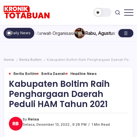
Skip
to
content
Berita
Kronik
Terkini
Totabuan
hari
akan, dan Marwah Organisasi
Rabu, Agustus 5, 2026 , 11:44 A
Daily News
ini
Kronik
Totabuan
Home
Berita Boltim
Kabupaten Boltim Raih Penghargaan Daerah Peduli HAM Tahun 2021
/
/
Berita Boltim
Berita Daerah
Headline News
Kabupaten Boltim Raih
Penghargaan Daerah
Peduli HAM Tahun 2021
By
Rensa
Selasa, Desember 13, 2022 , 9:28 PM
1 Min Read