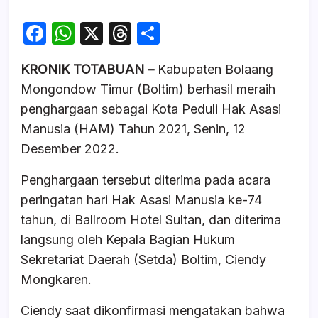
F
W
X
T
S
a
h
hr
h
KRONIK TOTABUAN –
Kabupaten Bolaang
c
at
e
ar
Mongondow Timur (Boltim) berhasil meraih
e
s
a
e
penghargaan sebagai Kota Peduli Hak Asasi
b
A
d
Manusia (HAM) Tahun 2021, Senin, 12
o
p
s
Desember 2022.
o
p
Penghargaan tersebut diterima pada acara
k
peringatan hari Hak Asasi Manusia ke-74
tahun, di Ballroom Hotel Sultan, dan diterima
langsung oleh Kepala Bagian Hukum
Sekretariat Daerah (Setda) Boltim, Ciendy
Mongkaren.
Ciendy saat dikonfirmasi mengatakan bahwa