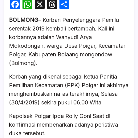
F
W
X
T
S
a
h
hr
h
BOLMONG
– Korban Penyelenggara Pemilu
c
at
e
ar
serentak 2019 kembali bertambah. Kali ini
e
s
a
e
korbannya adalah Wahyudi Arya
b
A
d
Mokodongan, warga Desa Poigar, Kecamatan
o
p
s
Poigar, Kabupaten Bolaang mongondow
o
p
(Bolmong).
k
Korban yang dikenal sebagai ketua Panitia
Pemilihan Kecamatan (PPK) Poigar ini akhirnya
menghembuskan nafas terakhirnya, Selasa
(30/4/2019) sekira pukul 06.00 Wita.
Kapolsek Poigar Ipda Rolly Goni Saat di
konfirmasi membenarkan adanya peristiwa
duka tersebut.