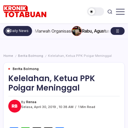
Skip
to
content
Berita
Kronik
Terkini
Totabuan
hari
mpakan, dan Marwah Organisasi
Rabu, Agustus 5, 2026 , 11:44
Daily News
ini
Kronik
Totabuan
Home
Berita Bolmong
Kelelahan, Ketua PPK Poigar Meninggal
/
/
Berita Bolmong
Kelelahan, Ketua PPK
Poigar Meninggal
By
Rensa
Selasa, April 30, 2019 , 10:38 AM
1 Min Read