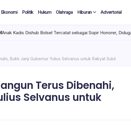
Ekonomi
Politik
Hukum
Olahraga
Hiburan
Advertorial
lsel Tercatat sebagai Sopir Honorer, Diduga Tak Pernah Bertugas
i, Bukti Janji Gubernur Yulius Selvanus untuk Rakyat Sulut
ngun Terus Dibenahi,
ulius Selvanus untuk