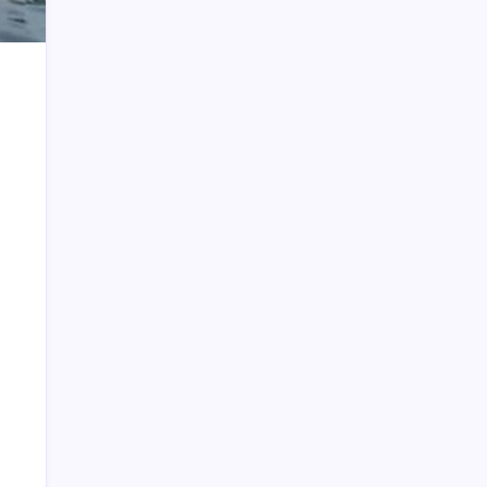
Jokowi ke Shin Tae-Yong : Jangan ke
Mana-mana
Taufik Mokoginta Pensiun, Asisten III
Jabat Plt Kepala Bappeda Bolmong
Cegah Pelanggaran Hukum Sektor
Energi, Pertamina Sulawesi Gandeng
Kejati Sultra
Pj Bupati Bolmong Sidak Seluruh SKPD