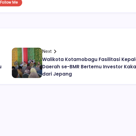
Follow Me
Next
Walikota Kotamobagu Fasilitasi Kepa
u
Daerah se-BMR Bertemu Investor Kak
dari Jepang