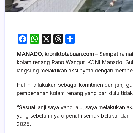
F
W
X
T
S
a
h
hr
h
MANADO, kroniktotabuan.com
– Sempat ramai 
c
at
e
ar
kolam renang Rano Wangun KONI Manado, Guber
e
s
a
e
langsung melakukan aksi nyata dengan memperba
b
A
d
o
p
s
Hal ini dilakukan sebagai komitmen dan janji 
pembenahan kolam renang yang dari dulu tidak
o
p
k
“Sesuai janji saya yang lalu, saya melakukan a
yang sebelumnya dipenuhi semak belukar dan mat
2025.