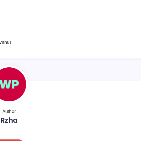
lvanus
Author
Rzha