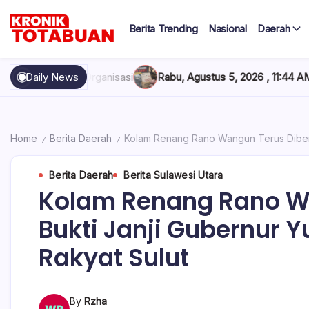
Skip
to
Berita Trending
Nasional
Daerah
content
Berita
Kronik
Terkini
hari
Totabuan
nisasi
Daily News
Rabu, Agustus 5, 2026 , 11:44 AM
Anak Kadis Dishub Bo
ini
Kronik
Totabuan
Home
Berita Daerah
Kolam Renang Rano Wangun Terus Dibenah
/
/
Berita Daerah
Berita Sulawesi Utara
Kolam Renang Rano Wa
Bukti Janji Gubernur Y
Rakyat Sulut
By
Rzha