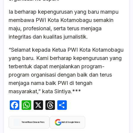
Ia berharap kepengurusan yang baru mampu
membawa PWI Kota Kotamobagu semakin
maju, profesional, serta terus menjaga
integritas dan kualitas jurnalistik.
“Selamat kepada Ketua PWI Kota Kotamobagu
yang baru. Kami berharap kepengurusan yang
terbentuk dapat menjalankan program-
program organisasi dengan baik dan terus
menjaga nama baik PWI di tengah
masyarakat,” kata Sintiya.***
F
W
X
T
S
a
h
hr
h
c
at
e
ar
Terverifikasi Dewan Pers
Ikuti di Google News