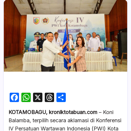
F
W
X
T
S
a
h
hr
h
KOTAMOBAGU, kroniktotabuan.com
– Koni
c
at
e
ar
Balamba, terpilih secara aklamasi di Konferensi
e
s
a
e
IV Persatuan Wartawan Indonesia (PWI) Kota