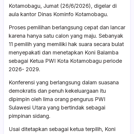
b
A
d
Kotamobagu, Jumat (26/6/2026), digelar di
o
p
s
aula kantor Dinas Kominfo Kotamobagu.
o
p
Proses pemilihan berlangsung cepat dan lancar
k
karena hanya satu calon yang maju. Sebanyak
11 pemilih yang memiliki hak suara secara bulat
menyepakati dan menetapkan Koni Balamba
sebagai Ketua PWI Kota Kotamobagu periode
2026- 2029.
Konferensi yang berlangsung dalam suasana
demokratis dan penuh kekeluargaan itu
dipimpin oleh lima orang pengurus PWI
Sulawesi Utara yang bertindak sebagai
pimpinan sidang.
Usai ditetapkan sebagai ketua terpilih, Koni