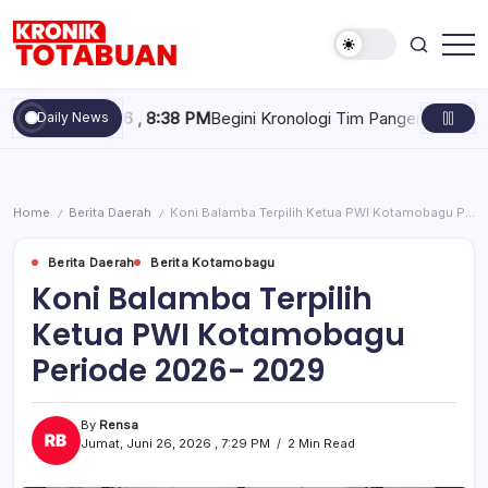
Skip
to
content
Berita
Kronik
Terkini
Totabuan
hari
9, 2026 , 8:38 PM
Begini Kronologi Tim Pangeran 05 McJoe Crash
Daily News
ini
Kronik
Totabuan
Home
Berita Daerah
Koni Balamba Terpilih Ketua PWI Kotamobagu Periode 2026- 2029
/
/
Berita Daerah
Berita Kotamobagu
Koni Balamba Terpilih
Ketua PWI Kotamobagu
Periode 2026- 2029
By
Rensa
Jumat, Juni 26, 2026 , 7:29 PM
2 Min Read