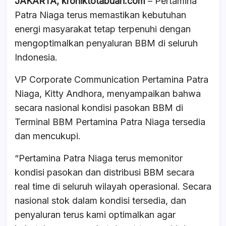
JAKARTA, kroniktotabuan.com
– Pertamina
c
at
e
ar
Patra Niaga terus memastikan kebutuhan
e
s
a
e
energi masyarakat tetap terpenuhi dengan
b
A
d
mengoptimalkan penyaluran BBM di seluruh
o
p
s
Indonesia.
o
p
VP Corporate Communication Pertamina Patra
k
Niaga, Kitty Andhora, menyampaikan bahwa
secara nasional kondisi pasokan BBM di
Terminal BBM Pertamina Patra Niaga tersedia
dan mencukupi.
“Pertamina Patra Niaga terus memonitor
kondisi pasokan dan distribusi BBM secara
real time di seluruh wilayah operasional. Secara
nasional stok dalam kondisi tersedia, dan
penyaluran terus kami optimalkan agar