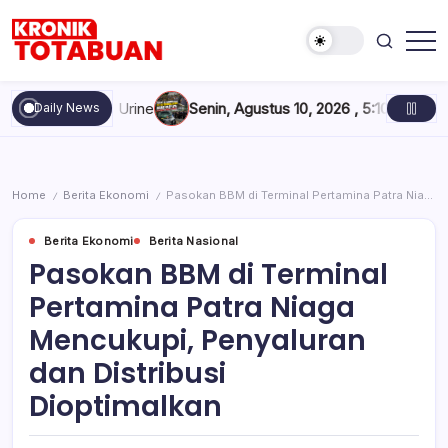
Skip
to
content
Berita
Kronik
Terkini
Totabuan
hari
 Dites Urine
Senin, Agustus 10, 2026 , 5:10 PM
Pebalap Tim P
Daily News
ini
Kronik
Totabuan
Home
Berita Ekonomi
Pasokan BBM di Terminal Pertamina Patra Niaga Mencukupi, Penyaluran dan Distribusi Dioptimalkan
/
/
Berita Ekonomi
Berita Nasional
Pasokan BBM di Terminal
Pertamina Patra Niaga
Mencukupi, Penyaluran
dan Distribusi
Dioptimalkan