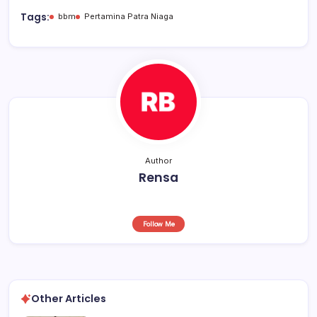
b
A
d
Tags:
bbm
Pertamina Patra Niaga
o
p
s
o
p
k
Author
Rensa
Follow Me
Other Articles