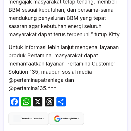
mengajak masyarakat tetap tenang, membeli
BBM sesuai kebutuhan, dan bersama-sama
mendukung penyaluran BBM yang tepat
sasaran agar kebutuhan energi seluruh
masyarakat dapat terus terpenuhi,” tutup Kitty.
Untuk informasi lebih lanjut mengenai layanan
produk Pertamina, masyarakat dapat
memanfaatkan layanan Pertamina Customer
Solution 135, maupun sosial media
@pertaminapatraniaga dan
@pertamina135.***
F
W
X
T
S
a
h
hr
h
c
at
e
ar
Terverifikasi Dewan Pers
Ikuti di Google News
e
s
a
e