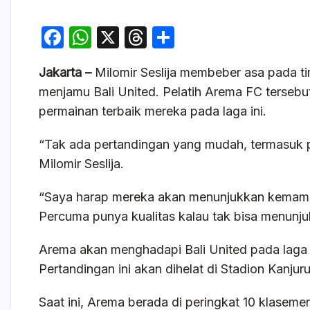
F
W
X
T
S
a
h
hr
h
Jakarta –
Milomir Seslija membeber asa pada ti
c
at
e
ar
menjamu Bali United. Pelatih Arema FC terseb
e
s
a
e
permainan terbaik mereka pada laga ini.
b
A
d
o
p
s
“Tak ada pertandingan yang mudah, termasuk p
Milomir Seslija.
o
p
k
“Saya harap mereka akan menunjukkan kemampu
Percuma punya kualitas kalau tak bisa menunj
Arema akan menghadapi Bali United pada laga
Pertandingan ini akan dihelat di Stadion Kanju
Saat ini, Arema berada di peringkat 10 klasem