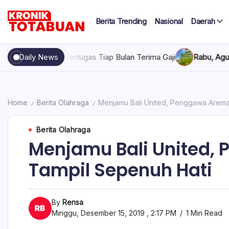
Skip
to
Berita Trending
Nasional
Daerah
content
Berita
Kronik
Terkini
hari
Totabuan
nah Bertugas Tiap Bulan Terima Gaji
Daily News
Rabu, Agustus 5, 2026 ,
ini
Kronik
Totabuan
Home
Berita Olahraga
Menjamu Bali United, Penggawa Arema
/
/
Berita Olahraga
Menjamu Bali United,
Tampil Sepenuh Hati
By
Rensa
Minggu, Desember 15, 2019 , 2:17 PM
1 Min Read