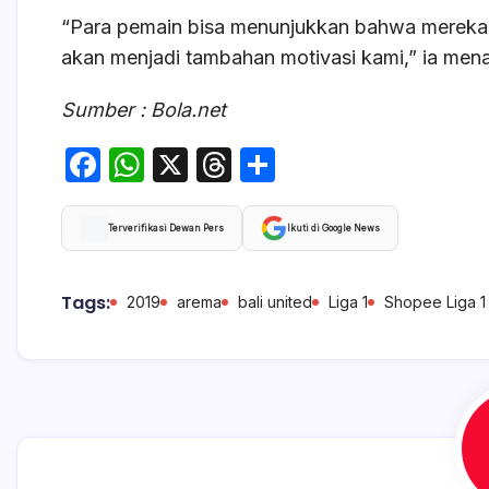
“Para pemain bisa menunjukkan bahwa mereka b
akan menjadi tambahan motivasi kami,” ia men
Sumber : Bola.net
F
W
X
T
S
a
h
hr
h
c
at
e
ar
Terverifikasi Dewan Pers
Ikuti di Google News
e
s
a
e
b
A
d
Tags:
2019
arema
bali united
Liga 1
Shopee Liga 1
o
p
s
o
p
k