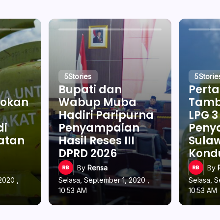
5
Stories
5
Storie
Bupati dan
Pert
okan
Wabup Muba
Tamb
Hadiri Paripurna
LPG 3
di
Penyampaian
Penya
latan
Hasil Reses III
Sulaw
DPRD 2026
Kond
By
Rensa
By
2020 ,
Selasa, September 1, 2020 ,
Selasa, S
10:53 AM
10:53 AM