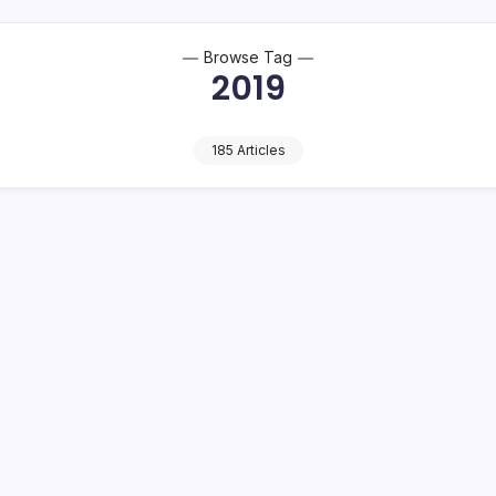
Browse Tag
2019
185 Articles
KB Berbasis CAT CPNS Bolsel Dilaksanakan 
ai 7 September 2020
2 Min Read
o Bambuena
– Tes Seleksi Kompetensi Bidang (SKB) berbasis Computer