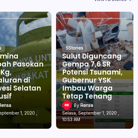
s
5
Stories
amina
Sulut Diguncang
ah Pasokan
Gempa 7,6 SR
 Kg,
Potensi Tsunami,
luran di
Gubernur YSK
esi Selatan
Imbau Warga
usif
Tetap Tenang
Rensa
By
Rensa
eptember 1, 2020 ,
Selasa, September 1, 2020 ,
10:53 AM