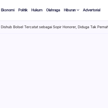
Ekonomi
Politik
Hukum
Olahraga
Hiburan
Advertorial
gai Sopir Honorer, Diduga Tak Pernah Bertugas Tiap Bulan Terima 
 Tercatat
Diduga Tak
lan Terima
 mencuat di lingkungan
el). Kepala Dinas
n diduga mengangkat anak