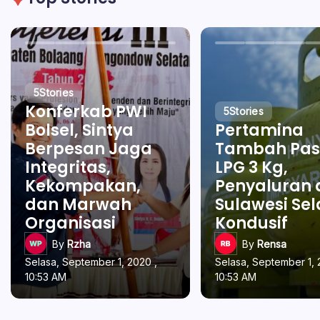
5
Stories
Konferkab PWI
5
Stories
Bolsel, Sintya
Pertamina
Berpesan Jaga
Tambah Pas
Integritas,
LPG 3 Kg,
Kekompakan,
Penyaluran 
dan Marwah
Sulawesi Se
Organisasi
Kondusif
By
Rzha
By
Rensa
Selasa, September 1, 2020 ,
Selasa, September 1, 
10:53 AM
10:53 AM