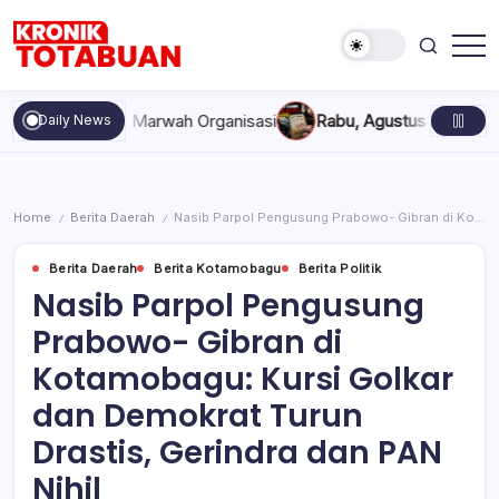
Skip
to
content
Berita
Kronik
Terkini
Totabuan
hari
pakan, dan Marwah Organisasi
Rabu, Agustus 5, 2026 , 11:44 
Daily News
ini
Kronik
Totabuan
Home
Berita Daerah
Nasib Parpol Pengusung Prabowo- Gibran di Kotamobagu: Kursi Golkar dan Demokrat Turun Drastis, Gerindra dan PAN Nihil
/
/
Berita Daerah
Berita Kotamobagu
Berita Politik
Nasib Parpol Pengusung
Prabowo- Gibran di
Kotamobagu: Kursi Golkar
dan Demokrat Turun
Drastis, Gerindra dan PAN
Nihil