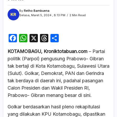
By
Retho Bambuena
Selasa, Maret 5, 2024 , 8:13 PM
2 Min Read
F
W
X
T
S
a
h
hr
h
KOTAMOBAGU, Kroniktotabuan.com
– Partai
c
at
e
ar
politik (Parpol) pengusung Prabowo- Gibran
e
s
a
e
tak bertaji di Kota Kotamobagu, Sulawesi Utara
b
A
d
(Sulut). Golkar, Demokrat, PAN dan Gerindra
o
p
s
tak berdaya di daerah ini, padahal pasangan
o
p
Calon Presiden dan Wakil Presiden RI,
k
Prabowo- Gibran menang besar di sini.
Golkar berdasarkan hasil pleno rekapitulasi
yang dilakukan KPU Kotamobagu, dipastikan