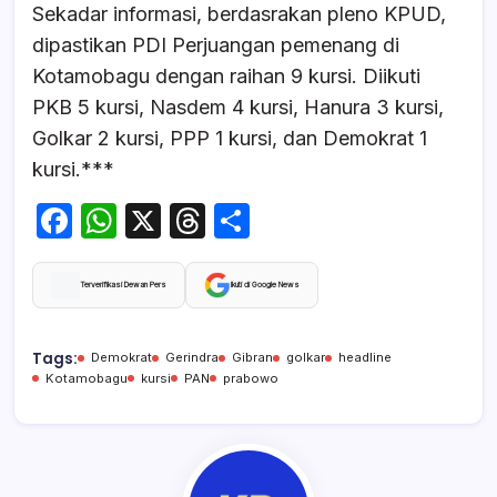
Sekadar informasi, berdasrakan pleno KPUD,
dipastikan PDI Perjuangan pemenang di
Kotamobagu dengan raihan 9 kursi. Diikuti
PKB 5 kursi, Nasdem 4 kursi, Hanura 3 kursi,
Golkar 2 kursi, PPP 1 kursi, dan Demokrat 1
kursi.***
F
W
X
T
S
a
h
hr
h
c
at
e
ar
Terverifikasi Dewan Pers
Ikuti di Google News
e
s
a
e
b
A
d
Tags:
Demokrat
Gerindra
Gibran
golkar
headline
Kotamobagu
kursi
PAN
prabowo
o
p
s
o
p
k