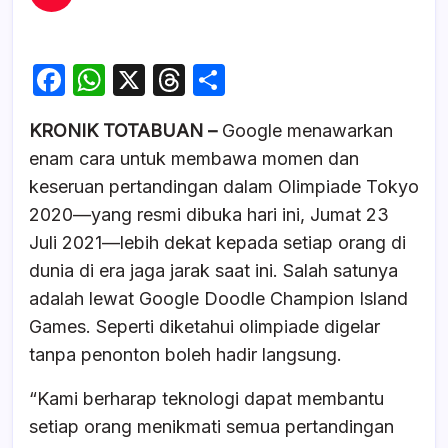
F
W
X
T
S
a
h
hr
h
KRONIK TOTABUAN –
Google menawarkan
c
at
e
ar
enam cara untuk membawa momen dan
e
s
a
e
keseruan pertandingan dalam Olimpiade Tokyo
b
A
d
2020—yang resmi dibuka hari ini, Jumat 23
o
p
s
Juli 2021—lebih dekat kepada setiap orang di
o
p
dunia di era jaga jarak saat ini. Salah satunya
k
adalah lewat Google Doodle Champion Island
Games. Seperti diketahui olimpiade digelar
tanpa penonton boleh hadir langsung.
“Kami berharap teknologi dapat membantu
setiap orang menikmati semua pertandingan