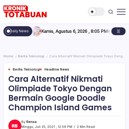
Skip
to
content
Berita
Kronik
Terkini
Totabuan
hari
I 2026
Kamis, Agustus 6, 2026 , 8:05 PM
Konferkab PWI Bolse
Daily News
ini
Kronik
Totabuan
Home
Berita Teknologi
Cara Alternatif Nikmati Olimpiade Tokyo Dengan Bermain Google Doodle Champion Island Games
/
/
Berita Teknologi
Headline News
Cara Alternatif Nikmati
Olimpiade Tokyo Dengan
Bermain Google Doodle
Champion Island Games
By
Rensa
Minggu, Juli 25, 2021 , 12:59 PM
2 Min Read