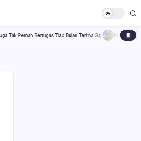
 Tiap Bulan Terima Gaji
Rabu, Agustus 5, 2026 , 7:30 AM
Per