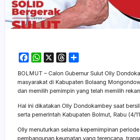
F
W
X
T
S
a
h
hr
h
BOLMUT – Calon Gubernur Sulut Olly Dondo
c
at
e
ar
masyarakat di Kabupaten Bolaang Mongondow Uta
e
s
a
e
dan memilih pemimpin yang telah memilih rekam 
b
A
d
o
p
s
Hal ini dikatakan Olly Dondokambey saat bers
serta pemerintah Kabupaten Bolmut, Rabu (4/1
o
p
k
Olly menuturkan selama kepemimpinan period
pembangunan keumatan yang terencana, transpa