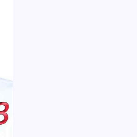
Kesepian, Wanita Ini Bercinta dengan
Kuda yang Diberi Viagra
Tersangka Cabul di Kecamatan
Amurang Berhasil Dibekuk Polisi
Anak Kadis Dishub Bolsel Tercatat
sebagai Sopir Honorer, Diduga Tak
Pernah Bertugas Tiap Bulan Terima Gaji
Anggota DPRD Kotamobagu Herdy
Korompot Kembali Diperiksa Polisi,
Dugaan Penipuan Rp300 Juta
Warga Gogagoman Ditemukan Gantung
Diri di Pohon Sirih