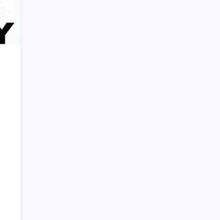
Konferkab PWI Bolsel, Sintya Berpesan
Jaga Integritas, Kekompakan, dan
Marwah Organisasi
Wanita Gemuk Setelah Menikah karena
Seks?
Gubernur Olly Ibadah Bersama Jemaat
GMIBM
Undang Menpan RB, Februari Pemkot
Launching E-Goverment