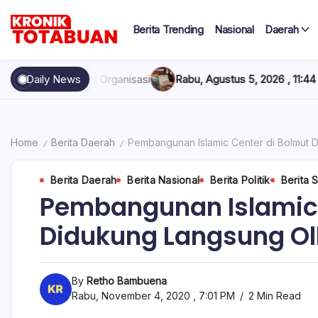
Skip
to
Berita Trending
Nasional
Daerah
content
Berita
Kronik
Terkini
hari
Totabuan
anisasi
Daily News
Rabu, Agustus 5, 2026 , 11:44 AM
Anak Kadis Dishub B
ini
Kronik
Totabuan
Home
Berita Daerah
Pembangunan Islamic Center di Bolmut 
/
/
Berita Daerah
Berita Nasional
Berita Politik
Berita 
Pembangunan Islamic 
Didukung Langsung Ol
By
Retho Bambuena
Rabu, November 4, 2020 , 7:01 PM
2 Min Read