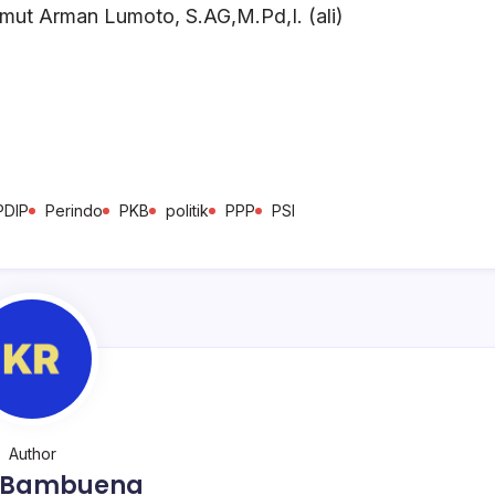
ut Arman Lumoto, S.AG,M.Pd,I. (ali)
PDIP
Perindo
PKB
politik
PPP
PSI
Author
o Bambuena