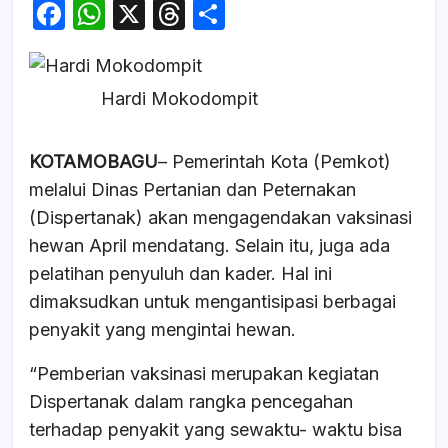
F
W
X
T
S
a
h
hr
h
c
at
e
ar
Hardi Mokodompit
e
s
a
e
b
A
d
KOTAMOBAGU
– Pemerintah Kota (Pemkot)
o
p
s
melalui Dinas Pertanian dan Peternakan
o
p
(Dispertanak) akan mengagendakan vaksinasi
k
hewan April mendatang. Selain itu, juga ada
pelatihan penyuluh dan kader. Hal ini
dimaksudkan untuk mengantisipasi berbagai
penyakit yang mengintai hewan.
“Pemberian vaksinasi merupakan kegiatan
Dispertanak dalam rangka pencegahan
terhadap penyakit yang sewaktu- waktu bisa