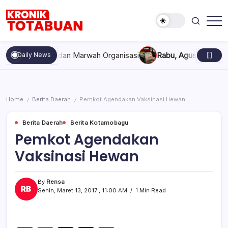
Skip
to
content
Berita
Kronik
Terkini
Totabuan
hari
ekompakan, dan Marwah Organisasi
Rabu, Agustus 5, 2026 , 11
Daily News
ini
Kronik
Totabuan
Home
Berita Daerah
Pemkot Agendakan Vaksinasi Hewan
/
/
Berita Daerah
Berita Kotamobagu
Pemkot Agendakan
Vaksinasi Hewan
By
Rensa
Senin, Maret 13, 2017 , 11:00 AM
1 Min Read