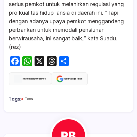
serius pemkot untuk melahirkan regulasi yang
pro kualitas hidup lansia di daerah ini. “Tapi
dengan adanya upaya pemkot menggandeng
perbankan untuk memodali pensiunan
berwirausaha, ini sangat baik,” kata Suadu.
(rez)
F
W
X
T
S
a
h
hr
h
c
at
e
ar
Terverifikasi Dewan Pers
Ikuti di Google News
e
s
a
e
b
A
d
Tags:
Texs
o
p
s
o
p
k