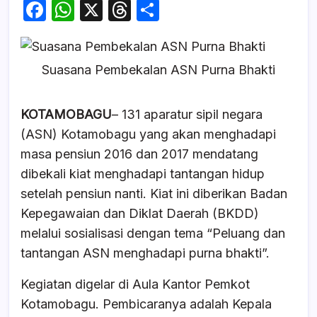
F
W
X
T
S
a
h
hr
h
c
at
e
ar
Suasana Pembekalan ASN Purna Bhakti
e
s
a
e
b
A
d
KOTAMOBAGU
– 131 aparatur sipil negara
o
p
s
(ASN) Kotamobagu yang akan menghadapi
o
p
masa pensiun 2016 dan 2017 mendatang
k
dibekali kiat menghadapi tantangan hidup
setelah pensiun nanti. Kiat ini diberikan Badan
Kepegawaian dan Diklat Daerah (BKDD)
melalui sosialisasi dengan tema “Peluang dan
tantangan ASN menghadapi purna bhakti”.
Kegiatan digelar di Aula Kantor Pemkot
Kotamobagu. Pembicaranya adalah Kepala