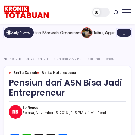
Skip
to
content
Berita
Kronik
Terkini
Totabuan
hari
kompakan, dan Marwah Organisasi
Rabu, Agustus 5, 2026 , 11
Daily News
ini
Kronik
Totabuan
Home
Berita Daerah
Pensiun dari ASN Bisa Jadi Entrepreneur
/
/
Berita Daerah
Berita Kotamobagu
Pensiun dari ASN Bisa Jadi
Entrepreneur
By
Rensa
Selasa, November 15, 2016 , 1:15 PM
1 Min Read