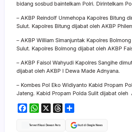
bidang sosbud baintelkam Polri. Dirintelkam P
– AKBP Reindolf Unmehopa Kapolres Bitung d
Sulut. Kapolres Bitung dijabat oleh AKBP Phile
– AKBP William Simanjuntak Kapolres Bolmon
Sulut. Kapolres Bolmong dijabat oleh AKBP Fai
– AKBP Faisol Wahyudi Kapolres Sangihe dimut
dijabat oleh AKBP I Dewa Made Adnyana.
– Kombes Pol Eko Widiyanto Kabid Propam Pold
Jateng. Kabid Propam Polda Sulit dijabat ole
F
W
X
T
S
a
h
hr
h
c
at
e
ar
Terverifikasi Dewan Pers
Ikuti di Google News