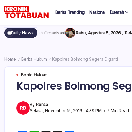
Skip
to
Berita Trending
Nasional
Daerah
content
Berita
Kronik
Terkini
hari
Totabuan
arwah Organisasi
Daily News
Rabu, Agustus 5, 2026 , 11:44 AM
Anak Kadis
ini
Kronik
Totabuan
Home
Berita Hukum
Kapolres Bolmong Segera Diganti
/
/
Berita Hukum
Kapolres Bolmong Seg
By
Rensa
Selasa, November 15, 2016 , 4:38 PM
2 Min Read