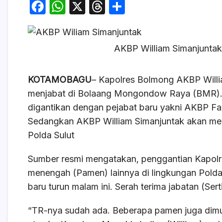
F
W
X
T
S
a
h
hr
h
c
at
e
ar
AKBP William Simanjuntak
e
s
a
e
b
A
d
KOTAMOBAGU
– Kapolres Bolmong AKBP Willia
o
p
s
menjabat di Bolaang Mongondow Raya (BMR). In
o
p
digantikan dengan pejabat baru yakni AKBP Fai
k
Sedangkan AKBP William Simanjuntak akan me
Polda Sulut
Sumber resmi mengatakan, penggantian Kapol
menengah (Pamen) lainnya di lingkungan Polda S
baru turun malam ini. Serah terima jabatan (Ser
“TR-nya sudah ada. Beberapa pamen juga dimut