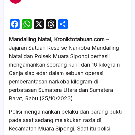
F
W
X
T
S
a
h
hr
h
Mandailing Natal, Kroniktotabuan.com
–
c
at
e
ar
Jajaran Satuan Reserse Narkoba Mandailing
e
s
a
e
Natal dan Polsek Muara Sipongi berhasil
b
A
d
mengamankan seorang kurir dan 16 kilogram
o
p
s
Ganja siap edar dalam sebuah operasi
o
p
pemberantasan narkoba kilogram di
k
perbatasan Sumatera Utara dan Sumatera
Barat, Rabu (25/10/2023).
Polisi mengamankan pelaku dan barang bukti
pada saat sedang melakukan razia di
Kecamatan Muara Sipongi. Saat itu polisi