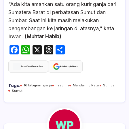
“Ada kita amankan satu orang kurir ganja dari
Sumatera Barat di perbatasan Sumut dan
Sumbar. Saat ini kita masih melakukan
pengembangan ke jaringan di atasnya,” kata
Irwan.
(Muhtar Habib)
F
W
X
T
S
a
h
hr
h
c
at
e
ar
Terverifikasi Dewan Pers
Ikuti di Google News
e
s
a
e
b
A
d
Tags:
16 kilogram ganja
headline
Mandailing Natal
Sumbar
Sumut
o
p
s
o
p
k