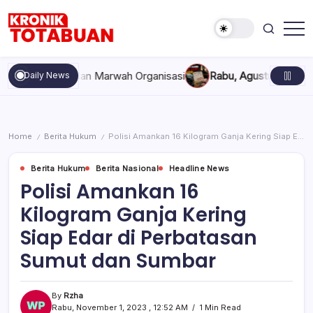
Skip
to
content
Berita
Kronik
Terkini
Totabuan
hari
ekompakan, dan Marwah Organisasi
Rabu, Agustus 5, 2026 , 11
Daily News
ini
Kronik
Totabuan
Home
Berita Hukum
Polisi Amankan 16 Kilogram Ganja Kering Siap Edar di Perbatasan Sumut dan Sumbar
/
/
Berita Hukum
Berita Nasional
Headline News
Polisi Amankan 16
Kilogram Ganja Kering
Siap Edar di Perbatasan
Sumut dan Sumbar
By
Rzha
Rabu, November 1, 2023 , 12:52 AM
1 Min Read