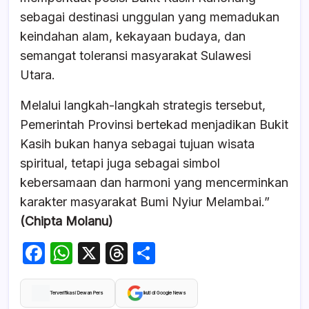
sebagai destinasi unggulan yang memadukan
keindahan alam, kekayaan budaya, dan
semangat toleransi masyarakat Sulawesi
Utara.
Melalui langkah-langkah strategis tersebut,
Pemerintah Provinsi bertekad menjadikan Bukit
Kasih bukan hanya sebagai tujuan wisata
spiritual, tetapi juga sebagai simbol
kebersamaan dan harmoni yang mencerminkan
karakter masyarakat Bumi Nyiur Melambai.”
(Chipta Molanu)
F
W
X
T
S
a
h
hr
h
c
at
e
ar
Terverifikasi Dewan Pers
Ikuti di Google News