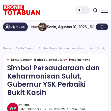
Skip
to
content
Berita
Kronik
Terkini
Totabuan
hari
D Dites Urine
Senin, Agustus 10, 2026 , 5:10 PM
Pebalap Tim P
Daily News
ini
Kronik
Totabuan
Home
Berita Daerah
Simbol Persaudaraan dan Keharmonisan Sulut, Gubernur YSK Perbaiki Bukit Kasih
/
/
Berita Daerah
Berita Sulawesi Utara
Headline News
Simbol Persaudaraan dan
Keharmonisan Sulut,
Gubernur YSK Perbaiki
Bukit Kasih
By
Rzha
Sabtu, Oktober 25, 2025 , 8:16 PM
2 Min Read