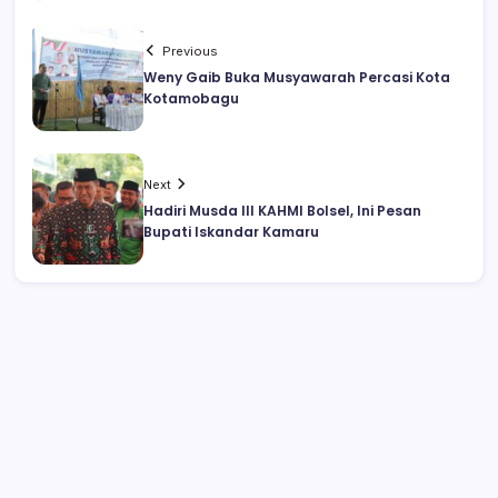
Previous
Weny Gaib Buka Musyawarah Percasi Kota
Kotamobagu
Next
Hadiri Musda III KAHMI Bolsel, Ini Pesan
Bupati Iskandar Kamaru