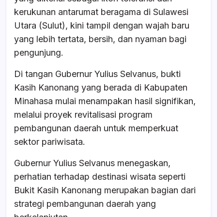
e
s
a
e
kerukunan antarumat beragama di Sulawesi
b
A
d
Utara (Sulut), kini tampil dengan wajah baru
o
p
s
yang lebih tertata, bersih, dan nyaman bagi
o
p
pengunjung.
k
Di tangan Gubernur Yulius Selvanus, bukti
Kasih Kanonang yang berada di Kabupaten
Minahasa mulai menampakan hasil signifikan,
melalui proyek revitalisasi program
pembangunan daerah untuk memperkuat
sektor pariwisata.
Gubernur Yulius Selvanus menegaskan,
perhatian terhadap destinasi wisata seperti
Bukit Kasih Kanonang merupakan bagian dari
strategi pembangunan daerah yang