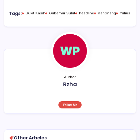
e
s
a
e
b
A
d
Tags:
Bukit Kasih
Gubernur Sulut
headline
Kanonang
Yulius
o
p
s
o
p
k
Author
Rzha
Follow Me
Other Articles