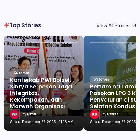
Top Stories
View All Stories
5
Stories
Konferkab PWI Bolsel,
5
Stories
Sintya Berpesan Jaga
Pertamina Tamb
Integritas,
Pasokan LPG 3 Kg
Kekompakan, dan
Penyaluran di Su
Marwah Organisasi
Selatan Kondusif
By
Rzha
By
Rensa
Sabtu, Desember 27, 2025 , 11:16 AM
Sabtu, Desember 27, 2025 , 