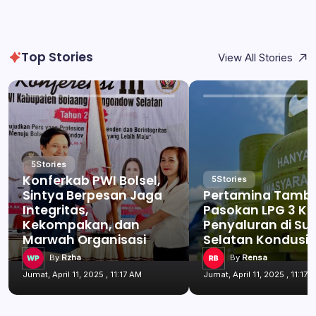
Top Stories
View All Stories
5
Stories
Konferkab PWI Bolsel,
5
Stories
Sintya Berpesan Jaga
Pertamina Tamb
Integritas,
Pasokan LPG 3 Kg
Kekompakan, dan
Penyaluran di Su
Marwah Organisasi
Selatan Kondusif
By
Rzha
By
Rensa
Jumat, April 11, 2025 , 11:17 AM
Jumat, April 11, 2025 , 11:17 