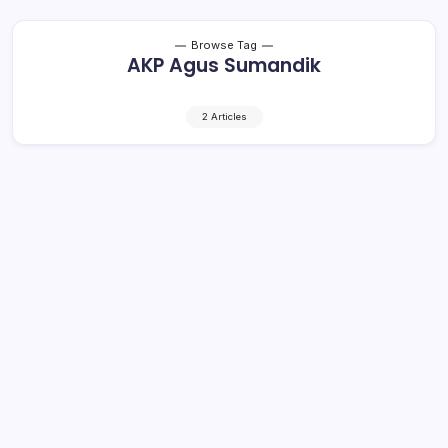
Browse Tag
AKP Agus Sumandik
2 Articles
Viral di Medsos Pelaku Rudapkasa
Gadis di Bawah Umur Asyik Minum
Kopi di Rumah, Ini Penjelasan Kasat
Reskrim Polres Kotamobagu
1 Min Read
By
Rzha
KOTAMOBAGU,kroniktotabuan.com – Media sosial ramai