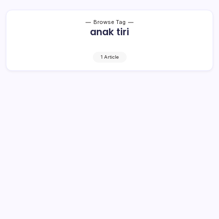
Browse Tag
anak tiri
1 Article
Babak Belur Dikeroyok Istri dan Anak
Tiri, Dasmun Lapor ke Polsek Lalan
1 Min Read
By
Rzha
MUSI BANYUASIN, Kroniktotabuan.com – Unit Reskrim
Polsek Lalan menangkap dan menahan BR (47) dan H
(31) karena diduga melakukan penganiayaan terhadap