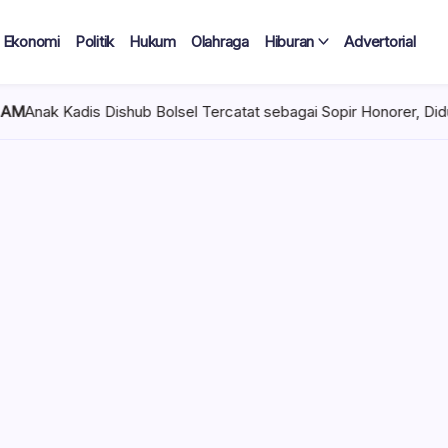
Ekonomi
Politik
Hukum
Olahraga
Hiburan
Advertorial
 Bolsel Tercatat sebagai Sopir Honorer, Diduga Tak Pernah Bertu
 Tercatat
Diduga Tak
lan Terima
 mencuat di lingkungan
el). Kepala Dinas
n diduga mengangkat anak