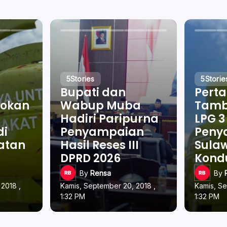
5
Stories
5
Storie
Bupati dan
Pert
okan
Wabup Muba
Tamb
Hadiri Paripurna
LPG 3
di
Penyampaian
Penya
latan
Hasil Reses III
Sulaw
DPRD 2026
Kond
By
Rensa
By
2018 ,
Kamis, September 20, 2018 ,
Kamis, Se
1:32 PM
1:32 PM