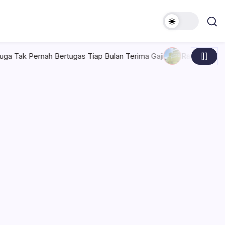
gas Tiap Bulan Terima Gaji
Rabu, Agustus 5, 2026 , 7:30 AM
P