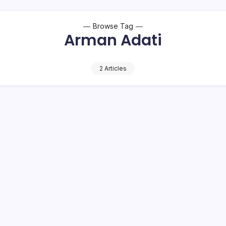
Browse Tag
Arman Adati
2 Articles
 Resmi Nonaktif di DPRD Kotamobagu
i terakhir Ahmad Sabir, Bob Paputungan, Arman Adati, Adityo
ima politisi yang maju lagi di Pileg 2019…