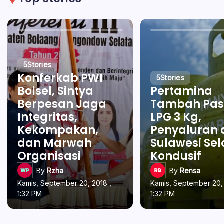
5
Stories
Konferkab PWI
5
Stories
Bolsel, Sintya
Pertamina
Berpesan Jaga
Tambah Pas
Integritas,
LPG 3 Kg,
Kekompakan,
Penyaluran 
dan Marwah
Sulawesi Se
Organisasi
Kondusif
By
Rzha
By
Rensa
Kamis, September 20, 2018 ,
Kamis, September 20, 
1:32 PM
1:32 PM