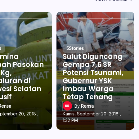
s
5
Stories
amina
Sulut Diguncang
ah Pasokan
Gempa 7,6 SR
 Kg,
Potensi Tsunami,
luran di
Gubernur YSK
esi Selatan
Imbau Warga
usif
Tetap Tenang
Rensa
By
Rensa
ptember 20, 2018 ,
Kamis, September 20, 2018 ,
1:32 PM