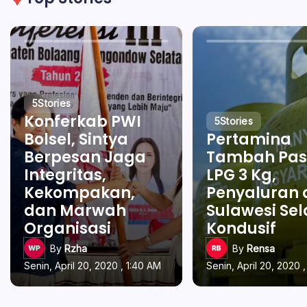
5
Stories
Konferkab PWI
5
Stories
Bolsel, Sintya
Pertamina
Berpesan Jaga
Tambah Pas
Integritas,
LPG 3 Kg,
Kekompakan,
Penyaluran 
dan Marwah
Sulawesi Se
Organisasi
Kondusif
By
Rzha
By
Rensa
Senin, April 20, 2020 , 1:40 AM
Senin, April 20, 2020 