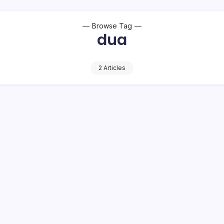
Browse Tag
dua
2 Articles
ntas Polres Bolsel Gelar Operasi
ngkapan Surat Kendaraan
1 Min Read
o Bambuena
 Satuan Lalu Lintas (Satlantas) Polres Bolaang Mongondow Sela