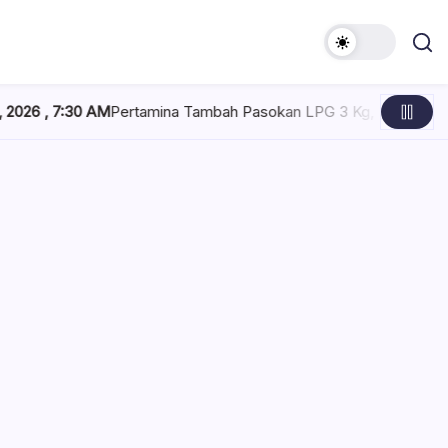
rtamina Tambah Pasokan LPG 3 Kg, Penyaluran di Sulawesi Selat