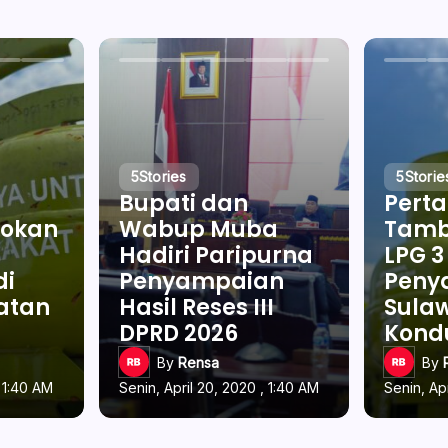
5
Stories
5
Storie
Bupati dan
Pert
okan
Wabup Muba
Tamb
Hadiri Paripurna
LPG 3
di
Penyampaian
Penya
latan
Hasil Reses III
Sulaw
DPRD 2026
Kond
By
Rensa
By
, 1:40 AM
Senin, April 20, 2020 , 1:40 AM
Senin, Ap