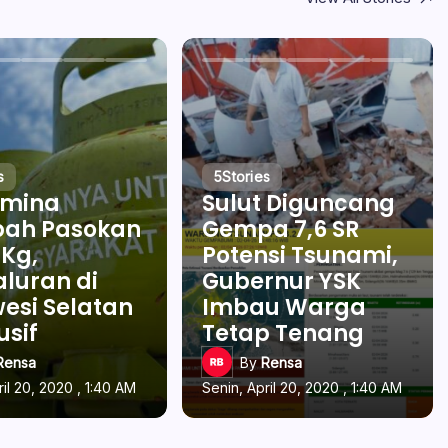
s
5
Stories
amina
Sulut Diguncang
ah Pasokan
Gempa 7,6 SR
 Kg,
Potensi Tsunami,
luran di
Gubernur YSK
esi Selatan
Imbau Warga
usif
Tetap Tenang
Rensa
By
Rensa
ril 20, 2020 , 1:40 AM
Senin, April 20, 2020 , 1:40 AM