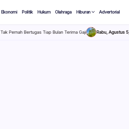
Ekonomi
Politik
Hukum
Olahraga
Hiburan
Advertorial
as Tiap Bulan Terima Gaji
Rabu, Agustus 5, 2026 , 7:30 AM
Pe
 Tercatat
Diduga Tak
lan Terima
 mencuat di lingkungan
el). Kepala Dinas
n diduga mengangkat anak