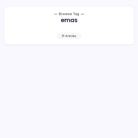
Browse Tag
emas
31 Articles
Minggu 15 Mei 2021, Harga Emas
Antam Masih Stabil
1 Min Read
By
Rensa
JAKARTA – Harga emas batangan Antam pada Minggu
(16/5/2021) masih stabil alias tidak mengalami perubahan
dibanding hari kemarin. Berdasarkan informasi dari Unit