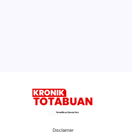
Kasus Positif Covid-19 di Sulut
Bertambah 22, Total Sekarang 105
Suka Jajan Kuliner, Rezky Bangun Bisnis
Nasi Kuning Skecek
Selengkapnya
Terverifikasi Dewan Pers
Disclaimer