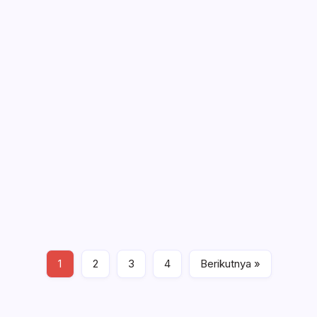
Baca Selengkapnya
Berita Ekonomi
Senin, Oktober 12, 2020 , 5:33 PM
Harga Emas Antam Naik Rp 8 Ribu
jadi Rp 1.014.000 per Gram
2 Min Read
By
Rensa
JAKARTA – Harga emas batangan PT Aneka Tambang
Tbk (ANTM) atau harga emas Antam pada perdagangan
hari ini naik Rp 8 ribu dibanding kemarin. “Harga emas
batangan satu gram Rp 1.014.000,” seperti ditulis…
Baca Selengkapnya
1
2
3
4
Berikutnya »
Berita Ekonomi
Kamis, Oktober 1, 2020 , 9:39 AM