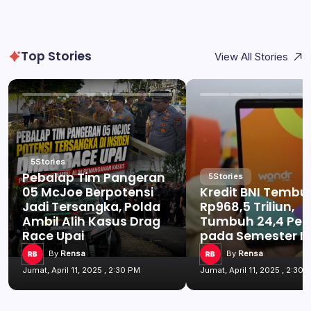
Top Stories
View All Stories
5
Stories
Pebalap Tim Pangeran
5
Stories
05 McJoe Berpotensi
Kredit BNI Tembu
Jadi Tersangka, Polda
Rp968,5 Triliun,
Ambil Alih Kasus Drag
Tumbuh 24,4 Per
Race Upai
pada Semester I 
By
Rensa
By
Rensa
Jumat, April 11, 2025 , 2:30 PM
Jumat, April 11, 2025 , 2:30 