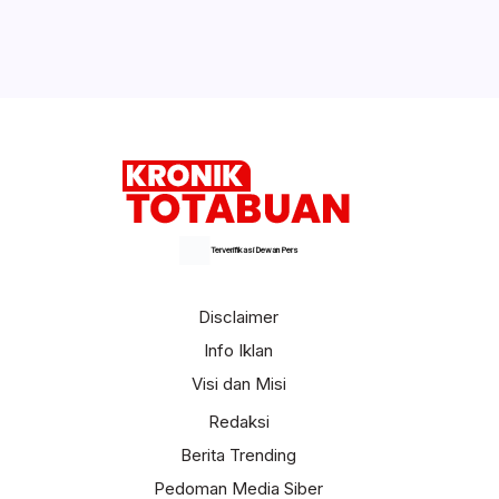
Sebelum Sidang Clara Owner Investasi
Bodong Unggah Foto di Facebook. Lihat
Gayanya dan Reaksi Netizen!
Selengkapnya
Terverifikasi Dewan Pers
Disclaimer
Info Iklan
Visi dan Misi
Redaksi
Berita Trending
Pedoman Media Siber