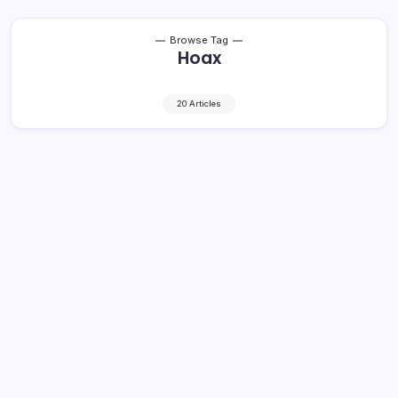
Browse Tag
Hoax
20 Articles
Hoax Tahlis Gallang Ditunjuk Jabat
Sekprov Sulut
1 Min Read
By
Rzha
KOTAMOBAGU, kroniktotabuan.com – Ramai beredar di
media sosial Kepala Dinas Koperasi UKM Sulawesi Utara
(Sulut) sekaligus Plt Asisten II Pemprov, Tahlis Gallang,