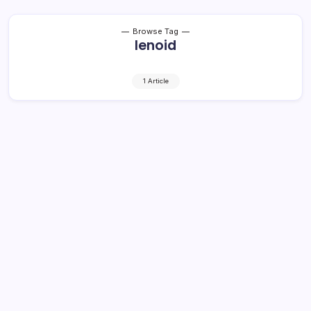
Browse Tag
lenoid
1 Article
Meteor Taurid, Leonid, dan
Monocerotid Bakal ‘Hujani’ Bumi
Bulan Ini
2 Min Read
By
Rensa
JAKARTA – Sepanjang November 2020 akan ada tiga
hujan meteor yang akan menyiram bumi. Fenomena langit