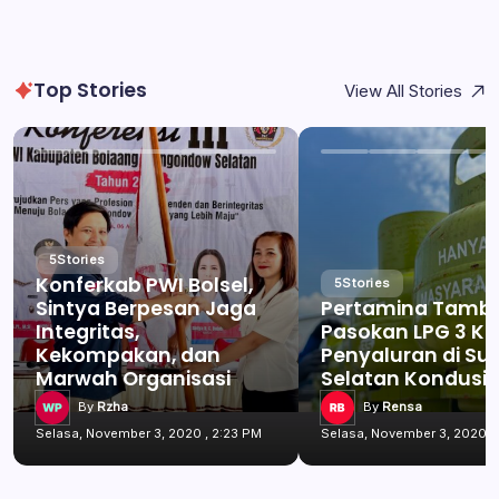
Top Stories
View All Stories
5
Stories
Konferkab PWI Bolsel,
5
Stories
Sintya Berpesan Jaga
Pertamina Tamb
Integritas,
Pasokan LPG 3 Kg
Kekompakan, dan
Penyaluran di Su
Marwah Organisasi
Selatan Kondusif
By
Rzha
By
Rensa
Selasa, November 3, 2020 , 2:23 PM
Selasa, November 3, 2020 ,