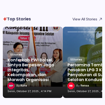
Top Stories
View All Stories
5
Stories
Konferkab PWI Bolsel,
5
Stories
Sintya Berpesan Jaga
Pertamina Tamb
Integritas,
Pasokan LPG 3 Kg
Kekompakan, dan
Penyaluran di Su
Marwah Organisasi
Selatan Kondusif
By
Rzha
By
Rensa
Senin, Oktober 27, 2025 , 4:14 PM
Senin, Oktober 27, 2025 , 4: