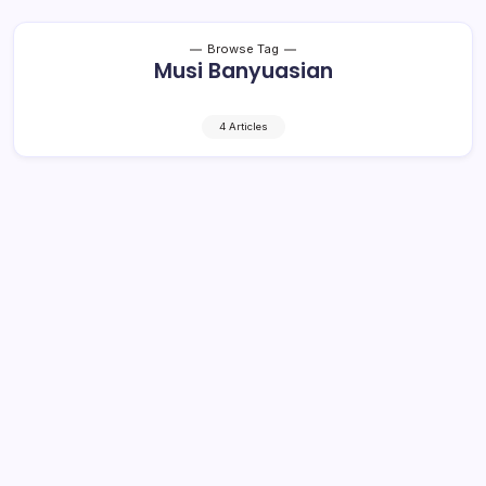
Browse Tag
Musi Banyuasian
4 Articles
Komisi III DPRD Muba Gelar RDP Terkait
Sengketa Lahan Pembangunan Tol di
Desa Supat
1 Min Read
By
Rzha
MUSI BANYUASIN, kroniktotabuan.com – Komisi III
DPRD Kabupaten Musi Banyuasin (Muba) menggelar