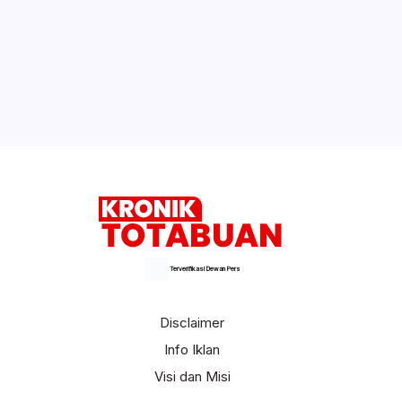
Tumbuh 24,4 Persen pada Semester I
2026
Bupati Bolsel Hadiri Pengukuhan Ketua
SRIKANDI JAGA DESA
Selengkapnya
Terverifikasi Dewan Pers
Disclaimer
Info Iklan
Visi dan Misi