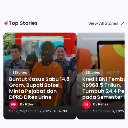
Top Stories
View All Stories
5
Stories
5
Stories
Buntut Kasus Sabu 14,8
Kredit BNI Tembu
Gram, Bupati Bolsel
Rp968,5 Triliun,
Minta Pejabat dan
Tumbuh 24,4 Per
DPRD Dites Urine
pada Semester I 
By
Rzha
By
Rensa
Senin, September 8, 2025 , 4:34 PM
Senin, September 8, 2025 ,