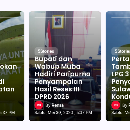
5
Stories
5
Storie
Bupati dan
Pert
okan
Wabup Muba
Tamb
Hadiri Paripurna
LPG 3
di
Penyampaian
Penya
latan
Hasil Reses III
Sulaw
DPRD 2026
Kond
By
Rensa
By
 5:37 PM
Sabtu, Mei 30, 2020 , 5:37 PM
Sabtu, Me