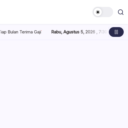
Rabu, Agustus 5, 2026 , 7:30 AM
Pertamina Tambah Pasokan LPG 