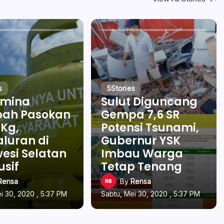
s
5
Stories
amina
Sulut Diguncang
ah Pasokan
Gempa 7,6 SR
 Kg,
Potensi Tsunami,
luran di
Gubernur YSK
esi Selatan
Imbau Warga
usif
Tetap Tenang
Rensa
By
Rensa
i 30, 2020 , 5:37 PM
Sabtu, Mei 30, 2020 , 5:37 PM