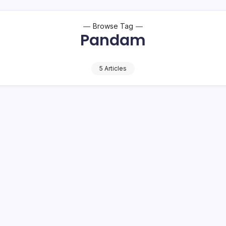
Browse Tag
Pandam
5 Articles
rnur Gorontalo Sambut Kunjungan
urahmi Pangdam XIII/Merdeka dalam Rang
Normal dan Pencegahan Covid-19
1 Min Read
o Bambuena