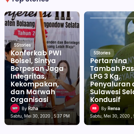
5
Stories
Konferkab PWI
5
Stories
Bolsel, Sintya
Pertamina
Berpesan Jaga
Tambah Pas
Integritas,
LPG 3 Kg,
Kekompakan,
Penyaluran 
dan Marwah
Sulawesi Se
Organisasi
Kondusif
By
Rzha
By
Rensa
Sabtu, Mei 30, 2020 , 5:37 PM
Sabtu, Mei 30, 2020 ,