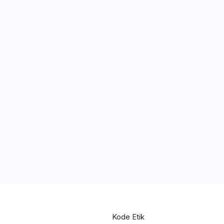
1 PM
ngi
9 AM
Kode Etik