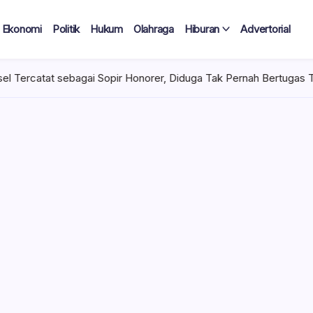
Ekonomi
Politik
Hukum
Olahraga
Hiburan
Advertorial
r Honorer, Diduga Tak Pernah Bertugas Tiap Bulan Terima Gaji
 Tercatat
Diduga Tak
lan Terima
 mencuat di lingkungan
el). Kepala Dinas
n diduga mengangkat anak