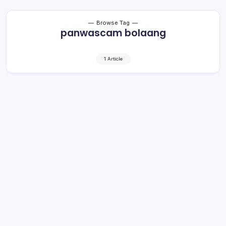
Browse Tag
panwascam bolaang
1 Article
Pengumuman Pendaftaran Calon
Anggota Pengawas TPS Kecamatan
Bolaang
2 Min Read
By
Rzha
KRONIK TOTABUAN – Panitia pengawas pemilihan
Kecamatan Bolaang,Kkabupaten Bolaang Mongondow