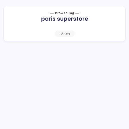
Browse Tag
paris superstore
1 Article
Bioskop di Kotamobagu Terkendala
1 Min Read
By
Rensa
KOTAMOBAGU– Rencana salah satu pengusaha ternama
menghadirkan bioskop di Paris Superstore Kotamobagu,
kandas. Penyebabnya adalah rencana penyedia tempat
menambah lantai bangunan sudah tidak sesuai dengan