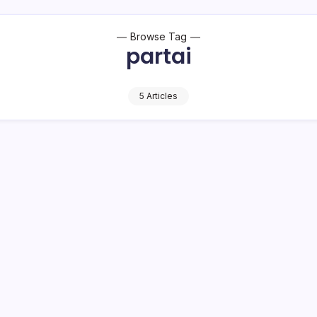
Browse Tag
partai
5 Articles
Ajak Masyarakat Kompak Menangkan
H dan ODSK di Pilgub Sulut
2 Min Read
o Bambuena
– Mantan Bupati Bolaang Mongondow Selatan (Bolsel) 2 periode