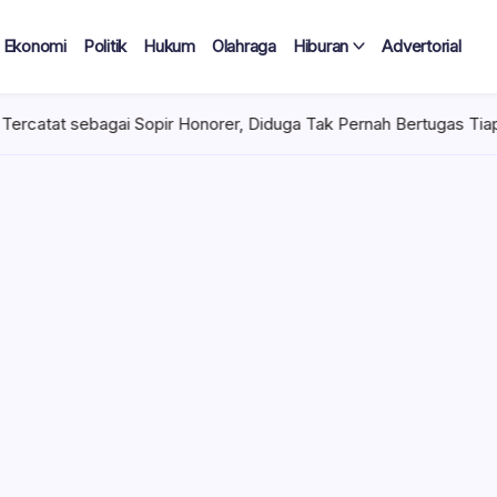
Ekonomi
Politik
Hukum
Olahraga
Hiburan
Advertorial
orer, Diduga Tak Pernah Bertugas Tiap Bulan Terima Gaji
Rab
 Tercatat
Diduga Tak
lan Terima
 mencuat di lingkungan
el). Kepala Dinas
n diduga mengangkat anak