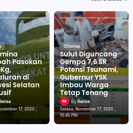
s
5
Stories
amina
Sulut Diguncang
ah Pasokan
Gempa 7,6 SR
 Kg,
Potensi Tsunami,
luran di
Gubernur YSK
esi Selatan
Imbau Warga
usif
Tetap Tenang
Rensa
By
Rensa
ovember 17, 2020 ,
Selasa, November 17, 2020 ,
10:45 PM