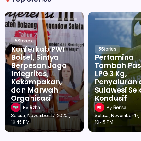
5
Stories
Konferkab PWI
5
Stories
Bolsel, Sintya
Pertamina
Berpesan Jaga
Tambah Pas
Integritas,
LPG 3 Kg,
Kekompakan,
Penyaluran 
dan Marwah
Sulawesi Se
Organisasi
Kondusif
By
Rzha
By
Rensa
Selasa, November 17, 2020 ,
Selasa, November 17, 
10:45 PM
10:45 PM