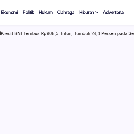
Ekonomi
Politik
Hukum
Olahraga
Hiburan
Advertorial
p968,5 Triliun, Tumbuh 24,4 Persen pada Semester I 2026
K
 Korban,
nam
ng digelar Muda
bagu Utara, Minggu
 satu pembalap mengalami