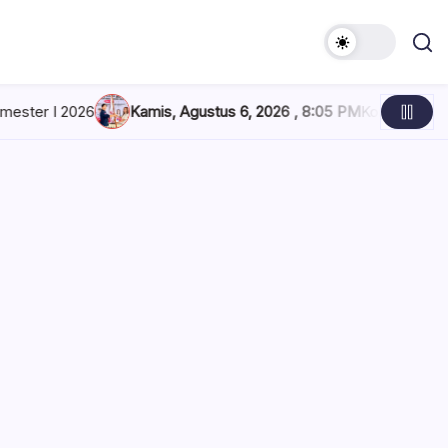
amis, Agustus 6, 2026 , 8:05 PM
Konferkab PWI Bolsel, Sintya Be