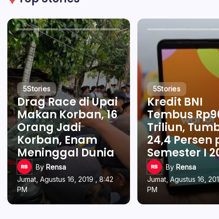
5
Stories
5
Stories
Drag Race di Upai
Kredit BNI
Makan Korban, 16
Tembus Rp9
Orang Jadi
Triliun, Tum
Korban, Enam
24,4 Persen
Meninggal Dunia
Semester I 2
By
Rensa
By
Rensa
Jumat, Agustus 16, 2019 , 8:42
Jumat, Agustus 16, 201
PM
PM