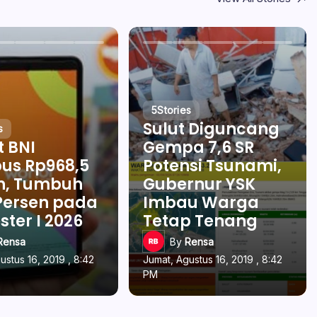
5
Stories
Sulut Diguncang
s
t BNI
Gempa 7,6 SR
us Rp968,5
Potensi Tsunami,
un, Tumbuh
Gubernur YSK
Persen pada
Imbau Warga
ter I 2026
Tetap Tenang
Rensa
By
Rensa
ustus 16, 2019 , 8:42
Jumat, Agustus 16, 2019 , 8:42
PM