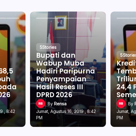
5
Stories
Bupati dan
5
Storie
Wabup Muba
Kredi
68,5
Hadiri Paripurna
Temb
buh
Penyampaian
Trili
 pada
Hasil Reses III
24,4 
026
DPRD 2026
Semes
By
Rensa
By
9 , 8:42
Jumat, Agustus 16, 2019 , 8:42
Jumat, Ag
PM
PM