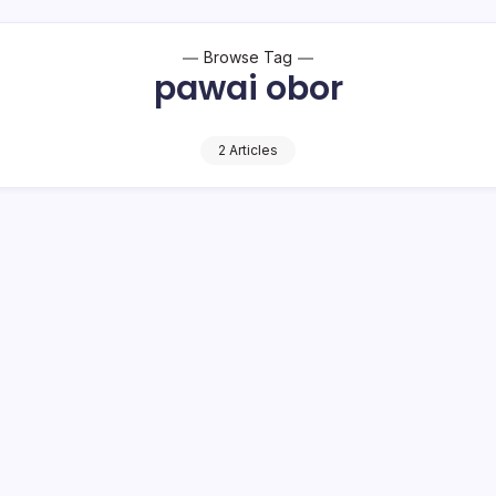
Browse Tag
pawai obor
2 Articles
r di Kotamobagu Ikut Pawai Obor
 obor penetapan waktu (Taptu), Jumat (16/8/2019), sekira puku
hun (HUT) Kemerdekaan ke-74 Republik…