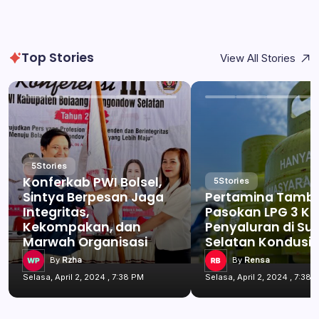
Top Stories
View All Stories
5
Stories
Konferkab PWI Bolsel,
5
Stories
Sintya Berpesan Jaga
Pertamina Tamb
Integritas,
Pasokan LPG 3 Kg
Kekompakan, dan
Penyaluran di Su
Marwah Organisasi
Selatan Kondusif
By
Rzha
By
Rensa
Selasa, April 2, 2024 , 7:38 PM
Selasa, April 2, 2024 , 7:38 