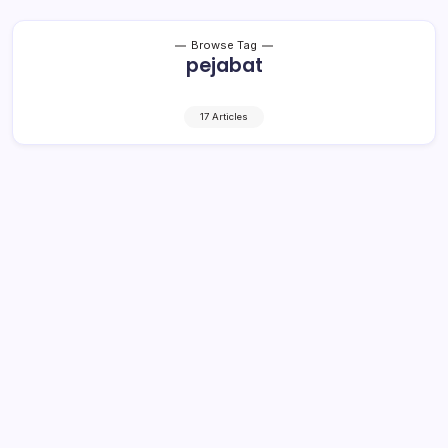
Browse Tag
pejabat
17 Articles
Pj Bupati Muba Lantik 174 Pejabat
Administrasi dan Fungsional
1 Min Read
By
Rzha
SEKAYU, Kroniktotabuan.com – Pj Bupati Musi Banyuasin
(Muba), Apriyadi Mahmud, Selasa (2/4/2024), di kantor
bupati, melakukan pelantikan dan pengambilan sumpah