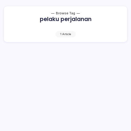
Browse Tag
pelaku perjalanan
1 Article
Permintaan Rapid Test Secara
Mandiri Meningkat
1 Min Read
By
Rensa
KOTAMOBAGU– Warga Kotamobagu yang minta dirapid
test secara mandiri ternyata cukup banyak. Tujuan
mereka untuk mendapat surat keterangan bebas Covid-