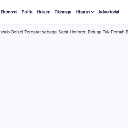
Ekonomi
Politik
Hukum
Olahraga
Hiburan
Advertorial
 sebagai Sopir Honorer, Diduga Tak Pernah Bertugas Tiap Bulan T
 Tercatat
Diduga Tak
lan Terima
 mencuat di lingkungan
el). Kepala Dinas
n diduga mengangkat anak