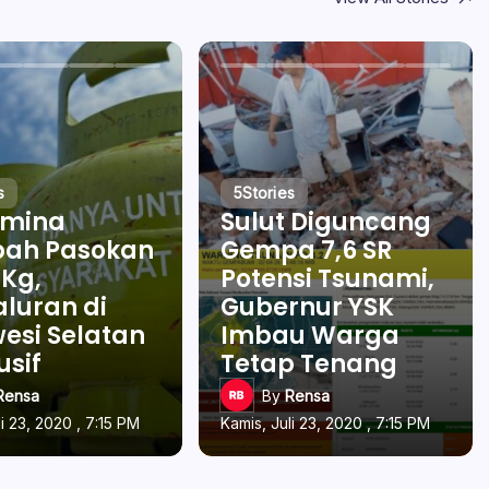
s
5
Stories
amina
Sulut Diguncang
ah Pasokan
Gempa 7,6 SR
 Kg,
Potensi Tsunami,
luran di
Gubernur YSK
esi Selatan
Imbau Warga
usif
Tetap Tenang
Rensa
By
Rensa
li 23, 2020 , 7:15 PM
Kamis, Juli 23, 2020 , 7:15 PM