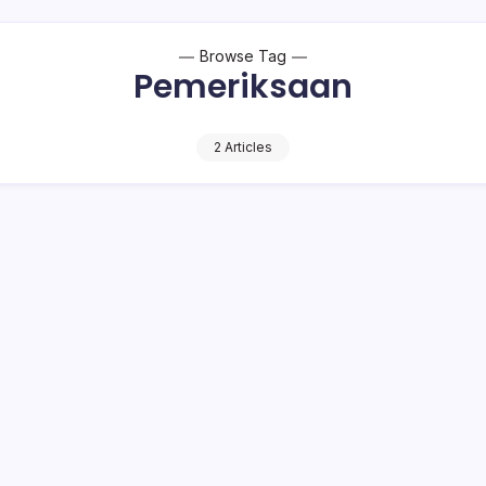
Browse Tag
Pemeriksaan
2 Articles
 Kurban Idul Adha Wajib Sehat dan Bersih,
Bolsel akan Lakukan Pemeriksaan
1 Min Read
o Bambuena
– Dinas Pertanian dan Ketahanan Pangan (DPKP) Bolaang