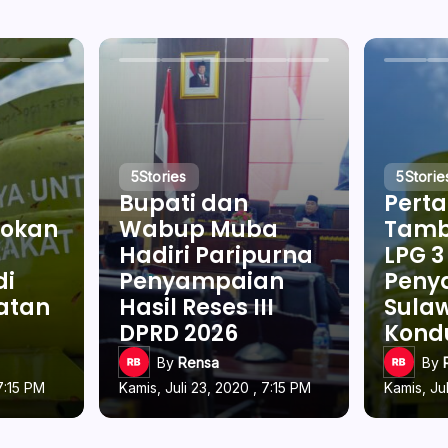
5
Stories
5
Storie
Bupati dan
Pert
okan
Wabup Muba
Tamb
Hadiri Paripurna
LPG 3
di
Penyampaian
Penya
latan
Hasil Reses III
Sulaw
DPRD 2026
Kond
By
Rensa
By
7:15 PM
Kamis, Juli 23, 2020 , 7:15 PM
Kamis, Ju