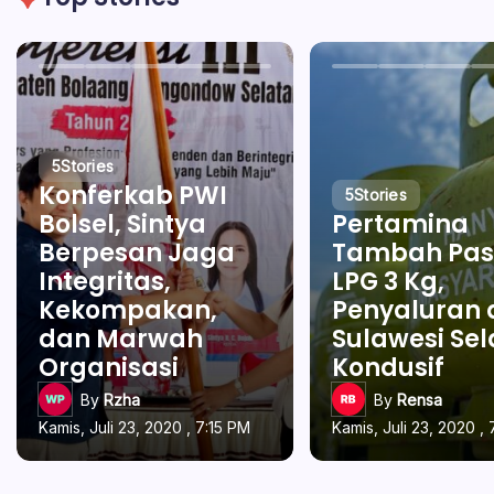
5
Stories
Konferkab PWI
5
Stories
Bolsel, Sintya
Pertamina
Berpesan Jaga
Tambah Pas
Integritas,
LPG 3 Kg,
Kekompakan,
Penyaluran 
dan Marwah
Sulawesi Se
Organisasi
Kondusif
By
Rzha
By
Rensa
Kamis, Juli 23, 2020 , 7:15 PM
Kamis, Juli 23, 2020 , 