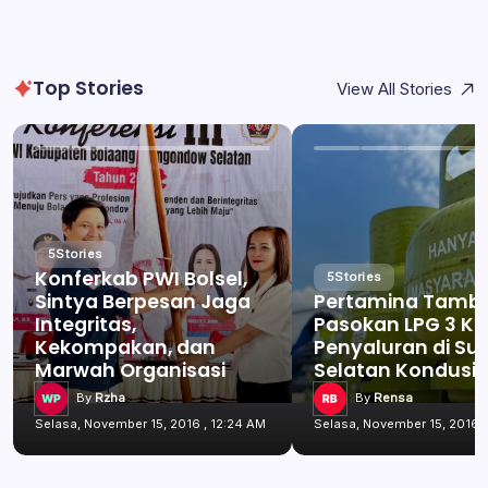
Top Stories
View All Stories
5
Stories
Konferkab PWI Bolsel,
5
Stories
Sintya Berpesan Jaga
Pertamina Tamb
Integritas,
Pasokan LPG 3 Kg
Kekompakan, dan
Penyaluran di Su
Marwah Organisasi
Selatan Kondusif
By
Rzha
By
Rensa
Selasa, November 15, 2016 , 12:24 AM
Selasa, November 15, 2016 ,