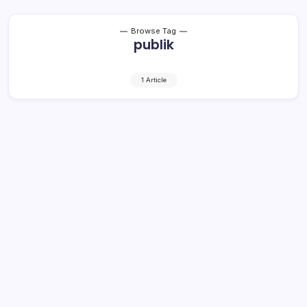
Browse Tag
publik
1 Article
Siapkan Perbup Kerjasama
Penyebarluasan Informasi Publik
1 Min Read
By
Retho Bambuena
LOLAK – Pemerintah Daerah (Pemda) Kabupaten
Bolaang Mongondow, mulai menata kerjasama terkait