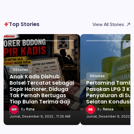
Top Stories
View All Stories
5
Stories
Anak Kadis Dishub
5
Stories
Bolsel Tercatat sebagai
Pertamina Tamb
Sopir Honorer, Diduga
Pasokan LPG 3 Kg
Tak Pernah Bertugas
Penyaluran di Su
Tiap Bulan Terima Gaji
Selatan Kondusif
By
Rzha
By
Rensa
Jumat, Desember 9, 2022 , 11:25 AM
Jumat, Desember 9, 2022 , 