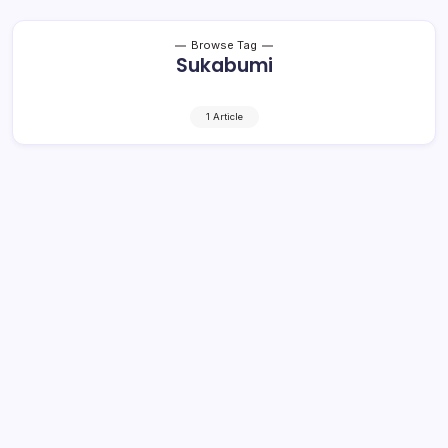
Browse Tag
Sukabumi
1 Article
Edarkan 250 Butir Obat Keras, Dua
Remaja Sukabumi Diamankan Polisi
di Kotamobagu
1 Min Read
By
Rensa
KRONIK TOTABUAN – Sat Resnarkoba Polres
Kotamobagu berhasil mengamankan dua remaja asal