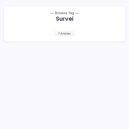
Browse Tag
Survei
7 Articles
Survei JSN, IDEAL Menang Telak di
Pilkada Bolsel
2 Min Read
By
Rzha
BOLSEL, kroniktotabuan.com – Lembaga survei Jaring
Swara Nusantara (JSN) baru saja merilis hasil survei
terkait peta elektabilitas kandidat Bupati dan Wakil Bupati