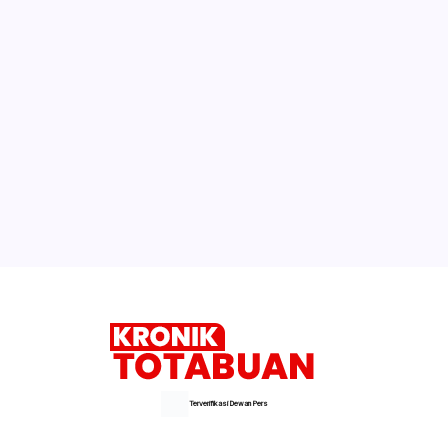
Bersih di Pasar Bolmong
Undang Menpan RB, Februari Pemkot
Launching E-Goverment
Waspadai Ancaman Banjir
Selengkapnya
Terverifikasi Dewan Pers