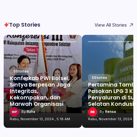
Top Stories
View All Stories
5
Stories
Konferkab PWI Bolsel,
5
Stories
Sintya Berpesan Jaga
Pertamina Tamb
Integritas,
Pasokan LPG 3 Kg
Kekompakan, dan
Penyaluran di Su
Marwah Organisasi
Selatan Kondusif
By
Rzha
By
Rensa
Rabu, November 13, 2024 , 5:18 AM
Rabu, November 13, 2024 , 