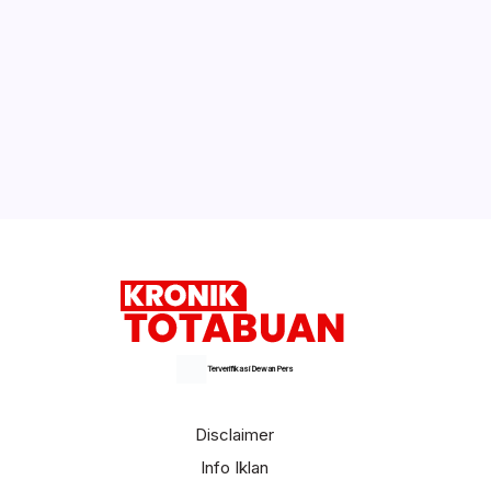
Unggah Foto Caleg di Facebook,
Bawaslu Periksa ASN Boltim
Tahun Ini Ada Peluang Perekrutan CPNS
di Bolsel
Selengkapnya
Terverifikasi Dewan Pers
Disclaimer
Info Iklan