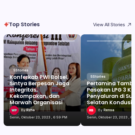
Top Stories
View All Stories
5
Stories
Konferkab PWI Bolsel,
5
Stories
Sintya Berpesan Jaga
Pertamina Tamb
Integritas,
Pasokan LPG 3 Kg
Kekompakan, dan
Penyaluran di Su
Marwah Organisasi
Selatan Kondusif
By
Rzha
By
Rensa
Senin, Oktober 23, 2023 , 6:59 PM
Senin, Oktober 23, 2023 , 6