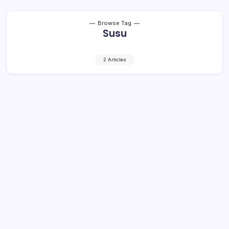
Browse Tag
Susu
2 Articles
Ratusan Anak di Bolmong Keracunan
Setelah Konsumsi Susu Bantuan,
Berikut Data Lengkapnya!
2 Min Read
By
Falen Mokodongan
KRONIK TOTABUAN – Ratusan anak di Kabupaten
Bolaang Mongondow (Bolmong) diduga alami keracunan