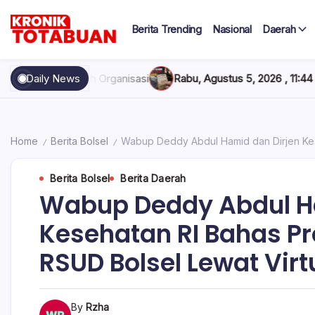
Skip
to
Berita Trending
Nasional
Daerah
content
Berita
Kronik
Terkini
hari
Totabuan
isasi
Daily News
Rabu, Agustus 5, 2026 , 11:44 AM
Anak Kadis Dishub Bol
ini
Kronik
Totabuan
Home
Berita Bolsel
Wabup Deddy Abdul Hamid dan Dirjen Kes
/
/
Berita Bolsel
Berita Daerah
Wabup Deddy Abdul Ha
Kesehatan RI Bahas 
RSUD Bolsel Lewat Virt
By
Rzha