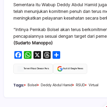
Sementara itu Wabup Deddy Abdul Hamid jug
telah menunjukan komitmen penuh dan terus 
meningkatkan pelayanan kesehatan secara berk
“Intinya Pemkab Bolsel akan terus berkomitm
pencapaiannya sesuai dengan target dari pem
(Sudarto Manoppo)
F
W
X
T
S
a
h
hr
h
c
at
e
ar
Terverifikasi Dewan Pers
Ikuti di Google News
e
s
a
e
b
A
d
Tags:
Bolsel
Deddy Abdul Hamid
RSUD
Virtual
o
p
s
o
p