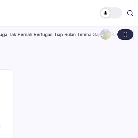
Tiap Bulan Terima Gaji
Rabu, Agustus 5, 2026 , 7:30 AM
Perta