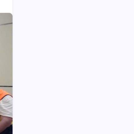
Kesepian, Wanita Ini Bercinta dengan
Kuda yang Diberi Viagra
Tersangka Cabul di Kecamatan
Amurang Berhasil Dibekuk Polisi
Anak Kadis Dishub Bolsel Tercatat
sebagai Sopir Honorer, Diduga Tak
Pernah Bertugas Tiap Bulan Terima Gaji
Anggota DPRD Kotamobagu Herdy
Korompot Kembali Diperiksa Polisi,
Dugaan Penipuan Rp300 Juta
Warga Gogagoman Ditemukan Gantung
Diri di Pohon Sirih