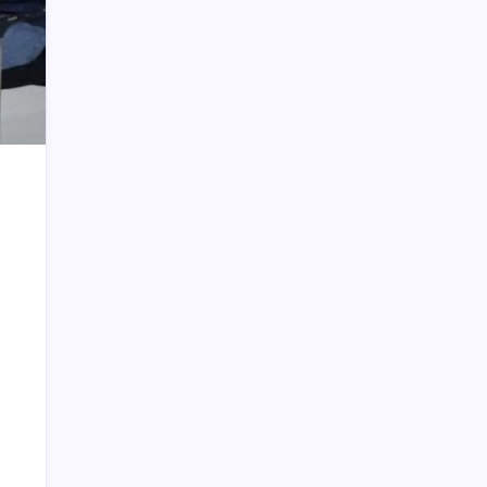
Konferkab PWI Bolsel, Sintya Berpesan
Jaga Integritas, Kekompakan, dan
Marwah Organisasi
Wanita Gemuk Setelah Menikah karena
Seks?
Gubernur Olly Ibadah Bersama Jemaat
GMIBM
Undang Menpan RB, Februari Pemkot
Launching E-Goverment