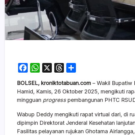
F
W
X
T
S
a
h
hr
h
BOLSEL, kroniktotabuan.com
– Wakil Bupatiw
c
at
e
ar
Hamid, Kamis, 26 Oktober 2025, mengikuti rapat
e
s
a
e
mingguan
progress
pembangunan PHTC RSUD 
b
A
d
o
p
s
Wabup Deddy mengikuti rapat virtual dari, di r
dipimpin Direktorat Jenderal Kesehatan lanjuta
o
p
Fasilitas pelayanan rujukan Ghotama Airlangg