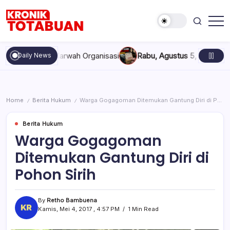
Skip
to
content
Berita
Kronik
Terkini
Totabuan
hari
, dan Marwah Organisasi
Rabu, Agustus 5, 2026 , 11:44 AM
Ana
Daily News
ini
Kronik
Totabuan
Home
Berita Hukum
Warga Gogagoman Ditemukan Gantung Diri di Pohon Sirih
/
/
Berita Hukum
Warga Gogagoman
Ditemukan Gantung Diri di
Pohon Sirih
By
Retho Bambuena
Kamis, Mei 4, 2017 , 4:57 PM
1 Min Read