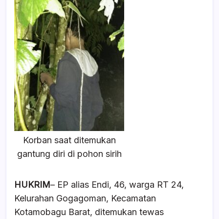
e
s
a
e
b
A
d
o
p
s
o
p
k
Korban saat ditemukan
gantung diri di pohon sirih
HUKRIM
– EP alias Endi, 46, warga RT 24,
Kelurahan Gogagoman, Kecamatan
Kotamobagu Barat, ditemukan tewas