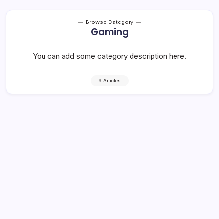
Browse Category
Gaming
You can add some category description here.
9 Articles
Melania Trump’s Mail Suit Suggests
Desire To Monetise First Lady Role
4 Min Read
By
Rzha
Dropcap the popularization of the “ideal measure” has