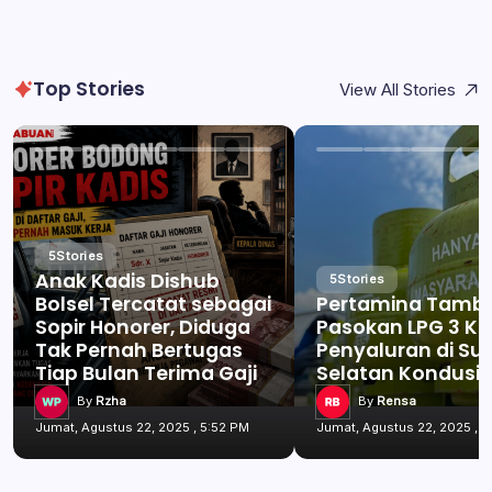
Top Stories
View All Stories
5
Stories
Anak Kadis Dishub
5
Stories
Bolsel Tercatat sebagai
Pertamina Tamb
Sopir Honorer, Diduga
Pasokan LPG 3 Kg
Tak Pernah Bertugas
Penyaluran di Su
Tiap Bulan Terima Gaji
Selatan Kondusif
By
Rzha
By
Rensa
Jumat, Agustus 22, 2025 , 5:52 PM
Jumat, Agustus 22, 2025 , 5