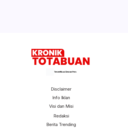
Weny Gaib Hadiri Seminar Hukum Kejati
Sulut, Soroti Penindakan Korupsi
Pertambangan dan Kejahatan Lingkungan
Selengkapnya
Terverifikasi Dewan Pers
Disclaimer
Info Iklan
Visi dan Misi
Redaksi
Berita Trending