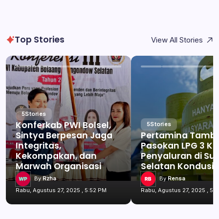
Top Stories
View All Stories
5
Stories
Konferkab PWI Bolsel,
5
Stories
Sintya Berpesan Jaga
Pertamina Tamb
Integritas,
Pasokan LPG 3 Kg
Kekompakan, dan
Penyaluran di Su
Marwah Organisasi
Selatan Kondusif
By
Rzha
By
Rensa
Rabu, Agustus 27, 2025 , 5:52 PM
Rabu, Agustus 27, 2025 , 5: