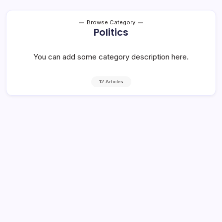
Browse Category
Politics
You can add some category description here.
12 Articles
Riots Report Shows London Needs To
Maintain Police Numbers, Says Mayor
4 Min Read
By
Rzha
Intro text we refine our methods of responsive web