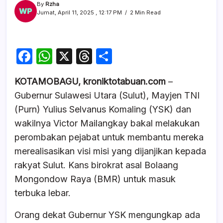
By
Rzha
Jumat, April 11, 2025 , 12:17 PM
2 Min Read
F
W
X
T
S
a
h
hr
h
KOTAMOBAGU, kroniktotabuan.com
–
c
at
e
ar
Gubernur Sulawesi Utara (Sulut), Mayjen TNI
e
s
a
e
(Purn) Yulius Selvanus Komaling (YSK) dan
b
A
d
wakilnya Victor Mailangkay bakal melakukan
o
p
s
perombakan pejabat untuk membantu mereka
o
p
merealisasikan visi misi yang dijanjikan kepada
k
rakyat Sulut. Kans birokrat asal Bolaang
Mongondow Raya (BMR) untuk masuk
terbuka lebar.
Orang dekat Gubernur YSK mengungkap ada