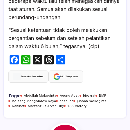
beberapa waktu lalu telah menegaskan dirinya
taat aturan. Semua akan dilakukan sesuai
perundang-undangan.
“Sesuai ketentuan tidak boleh melakukan
pergantian sebelum dan setelah pelantikan
dalam waktu 6 bulan,” tegasnya. (cip)
F
W
X
T
S
a
h
hr
h
c
at
e
ar
Terverifikasi Dewan Pers
Ikuti di Google News
e
s
a
e
b
A
d
Tags:
Abdullah Mokoginta
Agung Adati
birokrat
BMR
Bolaang Mongondow Raya
headline
jusnan mokoginta
o
p
s
Kabinet
Marzanzius Arvan Ohy
YSK-Victory
o
p
k