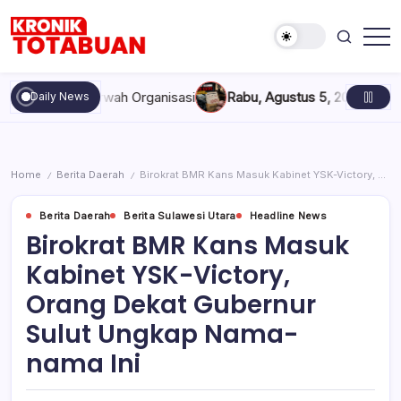
Skip
to
content
Berita
Kronik
Terkini
Totabuan
hari
 dan Marwah Organisasi
Rabu, Agustus 5, 2026 , 11:44 AM
Anak
Daily News
ini
Kronik
Totabuan
Home
Berita Daerah
Birokrat BMR Kans Masuk Kabinet YSK-Victory, Orang Dekat Gubernur Sulut Ungkap Nama-nama Ini
/
/
Berita Daerah
Berita Sulawesi Utara
Headline News
Birokrat BMR Kans Masuk
Kabinet YSK-Victory,
Orang Dekat Gubernur
Sulut Ungkap Nama-
nama Ini