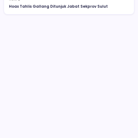
Hoax Tahlis Gallang Ditunjuk Jabat Sekprov Sulut
Video Pelajar SMA Ciuman Bibir di
Lapangan Kotamobagu Beredar di
Facebook
CPNS Kotamobagu Terhitung 1 April