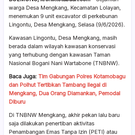
c
at
e
ar
warga Desa Mengkang, Kecamatan Lolayan,
e
s
a
e
menemukan 9 unit excavator di perkebunan
b
A
d
Lingontu, Desa Mengkang, Selasa (9/6/2026).
o
p
s
Kawasan Lingontu, Desa Mengkang, masih
o
p
berada dalam wilayah kawasan konservasi
k
yang terhubung dengan kawasan Taman
Nasional Bogani Nani Wartabone (TNBNW).
Baca Juga:
Tim Gabungan Polres Kotamobagu
dan Polhut Tertibkan Tambang Ilegal di
Mengkang, Dua Orang Diamankan, Pemodal
Diburu
Di TNBNW Mengkang, akhir pekan lalu baru
saja dilakukan penertiban aktivitas
Penambangan Emas Tanpa Izin (PETI) atau