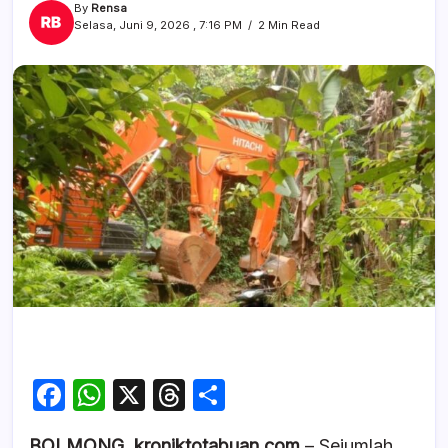
By
Rensa
Selasa, Juni 9, 2026 , 7:16 PM
2 Min Read
F
W
X
T
S
a
h
hr
h
BOLMONG, kroniktotabuan.com
– Sejumlah