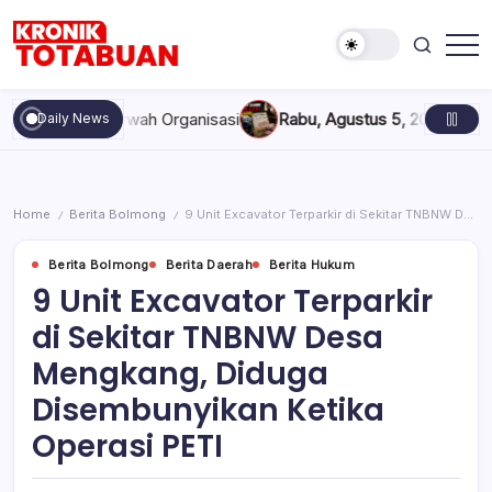
Skip
to
content
Berita
Kronik
Terkini
Totabuan
hari
dan Marwah Organisasi
Rabu, Agustus 5, 2026 , 11:44 AM
Anak 
Daily News
ini
Kronik
Totabuan
Home
Berita Bolmong
9 Unit Excavator Terparkir di Sekitar TNBNW Desa Mengkang, Diduga Disembunyikan Ketika Operasi PETI
/
/
Berita Bolmong
Berita Daerah
Berita Hukum
9 Unit Excavator Terparkir
di Sekitar TNBNW Desa
Mengkang, Diduga
Disembunyikan Ketika
Operasi PETI