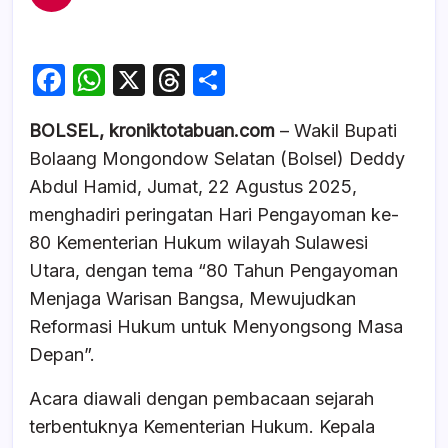
F
W
X
T
S
a
h
hr
h
BOLSEL, kroniktotabuan.com
– Wakil Bupati
c
at
e
ar
Bolaang Mongondow Selatan (Bolsel) Deddy
e
s
a
e
Abdul Hamid, Jumat, 22 Agustus 2025,
b
A
d
menghadiri peringatan Hari Pengayoman ke-
o
p
s
80 Kementerian Hukum wilayah Sulawesi
o
p
Utara, dengan tema “80 Tahun Pengayoman
k
Menjaga Warisan Bangsa, Mewujudkan
Reformasi Hukum untuk Menyongsong Masa
Depan”.
Acara diawali dengan pembacaan sejarah
terbentuknya Kementerian Hukum. Kepala