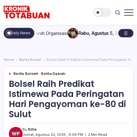
Skip
to
content
Berita
Kronik
Terkini
Totabuan
hari
n, dan Marwah Organisasi
Rabu, Agustus 5, 2026 , 11:44 AM
An
Daily News
ini
Kronik
Totabuan
Home
Berita Bolsel
Bolsel Raih Predikat Istimewa Pada Peringatan Hari Pengayoman ke-80 di Sulut
/
/
Berita Bolsel
Berita Daerah
Bolsel Raih Predikat
Istimewa Pada Peringatan
Hari Pengayoman ke-80 di
Sulut
By
Rzha
Jumat, Agustus 22, 2025 , 9:06 PM
2 Min Read