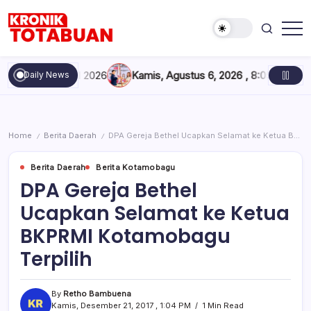
Skip
to
content
Berita
Kronik
Terkini
Totabuan
hari
mester I 2026
Kamis, Agustus 6, 2026 , 8:05 PM
Konferkab PW
Daily News
ini
Kronik
Totabuan
Home
Berita Daerah
DPA Gereja Bethel Ucapkan Selamat ke Ketua BKPRMI Kotamobagu Terpilih
/
/
Berita Daerah
Berita Kotamobagu
DPA Gereja Bethel
Ucapkan Selamat ke Ketua
BKPRMI Kotamobagu
Terpilih
By
Retho Bambuena
Kamis, Desember 21, 2017 , 1:04 PM
1 Min Read