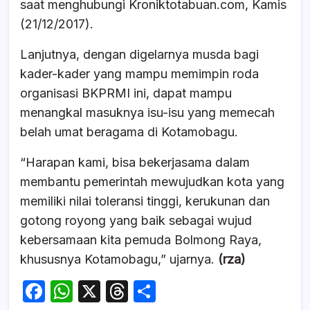
saat menghubungi Kroniktotabuan.com, Kamis
(21/12/2017).
Lanjutnya, dengan digelarnya musda bagi
kader-kader yang mampu memimpin roda
organisasi BKPRMI ini, dapat mampu
menangkal masuknya isu-isu yang memecah
belah umat beragama di Kotamobagu.
“Harapan kami, bisa bekerjasama dalam
membantu pemerintah mewujudkan kota yang
memiliki nilai toleransi tinggi, kerukunan dan
gotong royong yang baik sebagai wujud
kebersamaan kita pemuda Bolmong Raya,
khususnya Kotamobagu,” ujarnya.
(rza)
F
W
X
T
S