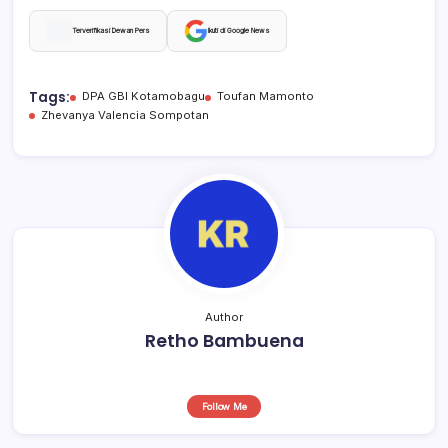
a
h
hr
h
c
at
e
ar
Terverifikasi Dewan Pers
Ikuti di Google News
e
s
a
e
b
A
d
Tags:
DPA GBI Kotamobagu
Toufan Mamonto
Zhevanya Valencia Sompotan
o
p
s
o
p
k
Author
Retho Bambuena
Follow Me