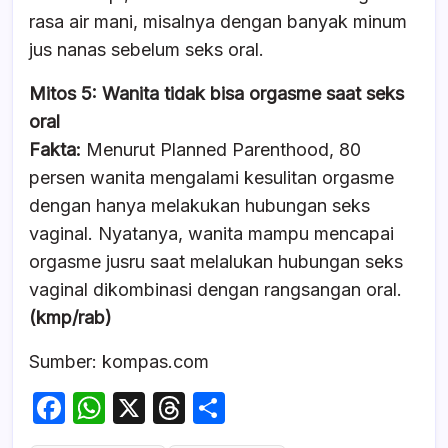
rasa air mani, misalnya dengan banyak minum
jus nanas sebelum seks oral.
Mitos 5: Wanita tidak bisa orgasme saat seks
oral
Fakta:
Menurut Planned Parenthood, 80
persen wanita mengalami kesulitan orgasme
dengan hanya melakukan hubungan seks
vaginal. Nyatanya, wanita mampu mencapai
orgasme jusru saat melalukan hubungan seks
vaginal dikombinasi dengan rangsangan oral.
(kmp/rab)
Sumber: kompas.com
F
W
X
T
S
a
h
hr
h