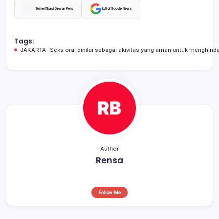
c
at
e
ar
Terverifikasi Dewan Pers
Ikuti di Google News
e
s
a
e
b
A
d
Tags:
JAKARTA- Seks oral dinilai sebagai akivitas yang aman untuk menghind
o
p
s
o
p
k
Author
Rensa
Follow Me