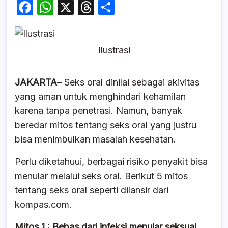
F
W
X
T
S
a
h
hr
h
c
at
e
ar
Ilustrasi
e
s
a
e
b
A
d
JAKARTA
– Seks oral dinilai sebagai akivitas
o
p
s
yang aman untuk menghindari kehamilan
o
p
karena tanpa penetrasi. Namun, banyak
k
beredar mitos tentang seks oral yang justru
bisa menimbulkan masalah kesehatan.
Perlu diketahuui, berbagai risiko penyakit bisa
menular melalui seks oral. Berikut 5 mitos
tentang seks oral seperti dilansir dari
kompas.com.
Mitos 1 : Bebas dari infeksi menular seksual