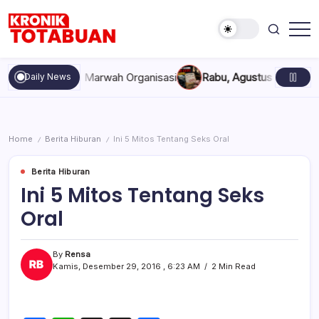
Skip
to
content
Berita
Kronik
Terkini
Totabuan
hari
, dan Marwah Organisasi
Rabu, Agustus 5, 2026 , 11:44 AM
An
Daily News
ini
Kronik
Totabuan
Home
Berita Hiburan
Ini 5 Mitos Tentang Seks Oral
/
/
Berita Hiburan
Ini 5 Mitos Tentang Seks
Oral
By
Rensa
Kamis, Desember 29, 2016 , 6:23 AM
2 Min Read