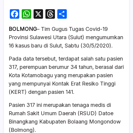
F
W
X
T
S
a
h
hr
h
BOLMONG
– Tim Gugus Tugas Covid-19
c
at
e
ar
Provinsi Sulawesi Utara (Sulut) mengumumkan
e
s
a
e
16 kasus baru di Sulut, Sabtu (30/5/2020).
b
A
d
Pada data tersebut, terdapat salah satu pasien
o
p
s
317, perempuan berumur 34 tahun, berasal dari
o
p
Kota Kotamobagu yang merupakan pasien
k
yang mempunyai Kontak Erat Resiko Tinggi
(KERT) dengan pasien 141.
Pasien 317 ini merupakan tenaga medis di
Rumah Sakit Umum Daerah (RSUD) Datoe
Binangkang Kabupaten Bolaang Mongondow
(Bolmong).