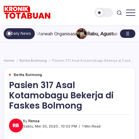
Skip
to
content
Berita
Kronik
Terkini
Totabuan
hari
pakan, dan Marwah Organisasi
Rabu, Agustus 5, 2026 , 11:44 
Daily News
ini
Kronik
Totabuan
Home
Berita Bolmong
Pasien 317 Asal Kotamobagu Bekerja di Faskes Bolmong
/
/
Berita Bolmong
Pasien 317 Asal
Kotamobagu Bekerja di
Faskes Bolmong
By
Rensa
Sabtu, Mei 30, 2020 , 10:02 PM
1 Min Read