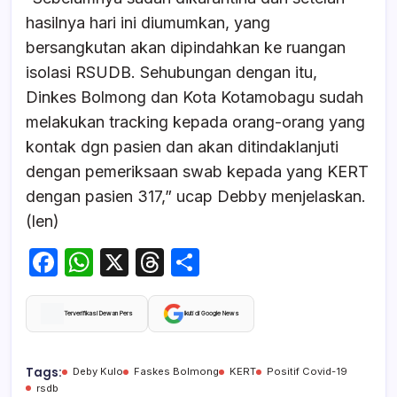
hasilnya hari ini diumumkan, yang
bersangkutan akan dipindahkan ke ruangan
isolasi RSUDB. Sehubungan dengan itu,
Dinkes Bolmong dan Kota Kotamobagu sudah
melakukan tracking kepada orang-orang yang
kontak dgn pasien dan akan ditindaklanjuti
dengan pemeriksaan swab kepada yang KERT
dengan pasien 317,” ucap Debby menjelaskan.
(len)
F
W
X
T
S
a
h
hr
h
c
at
e
ar
Terverifikasi Dewan Pers
Ikuti di Google News
e
s
a
e
b
A
d
Tags:
Deby Kulo
Faskes Bolmong
KERT
Positif Covid-19
rsdb