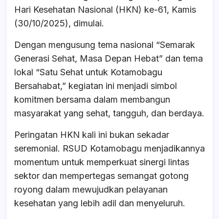
b
A
d
Hari Kesehatan Nasional (HKN) ke-61, Kamis
o
p
s
(30/10/2025), dimulai.
o
p
Dengan mengusung tema nasional “Semarak
k
Generasi Sehat, Masa Depan Hebat” dan tema
lokal “Satu Sehat untuk Kotamobagu
Bersahabat,” kegiatan ini menjadi simbol
komitmen bersama dalam membangun
masyarakat yang sehat, tangguh, dan berdaya.
Peringatan HKN kali ini bukan sekadar
seremonial. RSUD Kotamobagu menjadikannya
momentum untuk memperkuat sinergi lintas
sektor dan mempertegas semangat gotong
royong dalam mewujudkan pelayanan
kesehatan yang lebih adil dan menyeluruh.