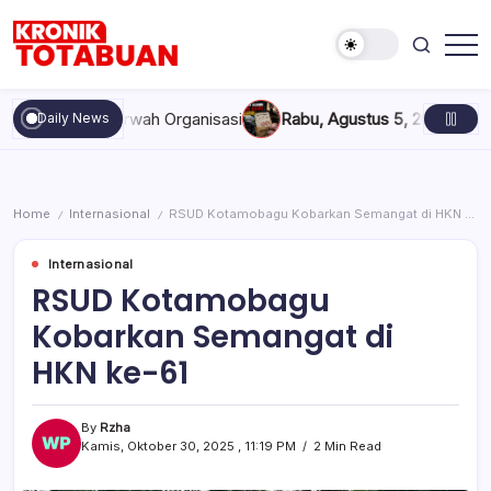
Skip
to
content
Berita
Kronik
Terkini
Totabuan
hari
dan Marwah Organisasi
Rabu, Agustus 5, 2026 , 11:44 AM
Anak 
Daily News
ini
Kronik
Totabuan
Home
Internasional
RSUD Kotamobagu Kobarkan Semangat di HKN ke-61
/
/
Internasional
RSUD Kotamobagu
Kobarkan Semangat di
HKN ke-61
By
Rzha
Kamis, Oktober 30, 2025 , 11:19 PM
2 Min Read