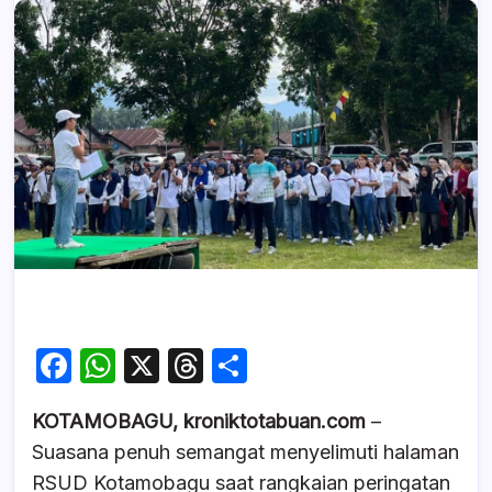
F
W
X
T
S
a
h
hr
h
KOTAMOBAGU, kroniktotabuan.com
–
c
at
e
ar
Suasana penuh semangat menyelimuti halaman
e
s
a
e
RSUD Kotamobagu saat rangkaian peringatan