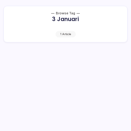
Browse Tag
3 Januari
1 Article
3 Januari, BMR 12 Positif Corona,
Boltim Terbanyak
1 Min Read
By
Rensa
KOTAMOBAGU– Minggu (3/1/2021), Satgas Percepatan
Penanganan Covid-19 Provinsi Sulawesi Utara
melaporkan 81 kasus baru positif Corona dengan 12 di